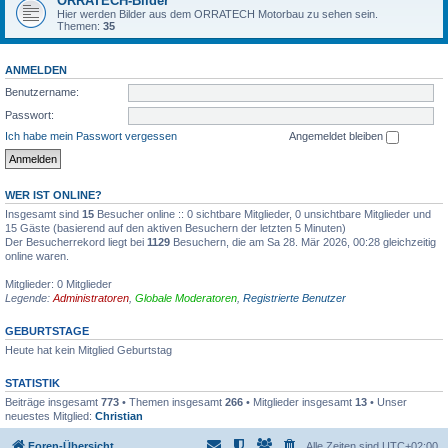
ORRATECH-Bilder
Hier werden Bilder aus dem ORRATECH Motorbau zu sehen sein.
Themen:
35
ANMELDEN
Benutzername:
Passwort:
Ich habe mein Passwort vergessen
Angemeldet bleiben
WER IST ONLINE?
Insgesamt sind
15
Besucher online :: 0 sichtbare Mitglieder, 0 unsichtbare Mitglieder und
15 Gäste (basierend auf den aktiven Besuchern der letzten 5 Minuten)
Der Besucherrekord liegt bei
1129
Besuchern, die am Sa 28. Mär 2026, 00:28 gleichzeitig
online waren.
Mitglieder: 0 Mitglieder
Legende:
Administratoren
,
Globale Moderatoren
,
Registrierte Benutzer
GEBURTSTAGE
Heute hat kein Mitglied Geburtstag
STATISTIK
Beiträge insgesamt
773
• Themen insgesamt
266
• Mitglieder insgesamt
13
• Unser
neuestes Mitglied:
Christian
Foren-Übersicht
Alle Zeiten sind
UTC+02:00