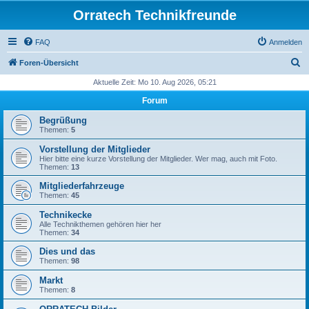
Orratech Technikfreunde
FAQ
Anmelden
S
Foren-Übersicht
u
Aktuelle Zeit: Mo 10. Aug 2026, 05:21
c
Forum
h
Begrüßung
e
Themen:
5
Vorstellung der Mitglieder
Hier bitte eine kurze Vorstellung der Mitglieder. Wer mag, auch mit Foto.
Themen:
13
Mitgliederfahrzeuge
Themen:
45
Technikecke
Alle Technikthemen gehören hier her
Themen:
34
Dies und das
Themen:
98
Markt
Themen:
8