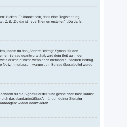
n“ klicken. Es könnte sein, dass eine Registrierung
t. Z. B. „Du darfst neue Themen erstellen“, „Du darfst
iten, indem du das „Ändere Beitrag“-Symbol für den
inen Beitrag geantwortet hat, wird dein Beitrag in der
nweis erscheint nicht, wenn noch niemand auf deinen Beitrag
ne Notiz hinterlassen, warum dein Beitrag überarbeitet wurde.
chdem du die Signatur erstellt und gespeichert hast, kannst
Bereich das standardmäßige Anhängen deiner Signatur
r anhängen“ wieder deaktivieren.