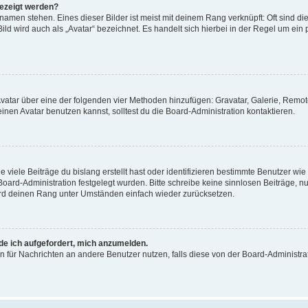
gezeigt werden?
amen stehen. Eines dieser Bilder ist meist mit deinem Rang verknüpft: Oft sind di
ld wird auch als „Avatar“ bezeichnet. Es handelt sich hierbei in der Regel um ein
 Avatar über eine der folgenden vier Methoden hinzufügen: Gravatar, Galerie, Rem
en Avatar benutzen kannst, solltest du die Board-Administration kontaktieren.
viele Beiträge du bislang erstellt hast oder identifizieren bestimmte Benutzer w
 Board-Administration festgelegt wurden. Bitte schreibe keine sinnlosen Beiträge
wird deinen Rang unter Umständen einfach wieder zurücksetzen.
rde ich aufgefordert, mich anzumelden.
ion für Nachrichten an andere Benutzer nutzen, falls diese von der Board-Administ