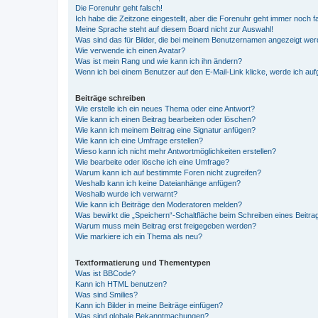
Die Forenuhr geht falsch!
Ich habe die Zeitzone eingestellt, aber die Forenuhr geht immer noch f
Meine Sprache steht auf diesem Board nicht zur Auswahl!
Was sind das für Bilder, die bei meinem Benutzernamen angezeigt we
Wie verwende ich einen Avatar?
Was ist mein Rang und wie kann ich ihn ändern?
Wenn ich bei einem Benutzer auf den E-Mail-Link klicke, werde ich au
Beiträge schreiben
Wie erstelle ich ein neues Thema oder eine Antwort?
Wie kann ich einen Beitrag bearbeiten oder löschen?
Wie kann ich meinem Beitrag eine Signatur anfügen?
Wie kann ich eine Umfrage erstellen?
Wieso kann ich nicht mehr Antwortmöglichkeiten erstellen?
Wie bearbeite oder lösche ich eine Umfrage?
Warum kann ich auf bestimmte Foren nicht zugreifen?
Weshalb kann ich keine Dateianhänge anfügen?
Weshalb wurde ich verwarnt?
Wie kann ich Beiträge den Moderatoren melden?
Was bewirkt die „Speichern“-Schaltfläche beim Schreiben eines Beitra
Warum muss mein Beitrag erst freigegeben werden?
Wie markiere ich ein Thema als neu?
Textformatierung und Thementypen
Was ist BBCode?
Kann ich HTML benutzen?
Was sind Smilies?
Kann ich Bilder in meine Beiträge einfügen?
Was sind globale Bekanntmachungen?