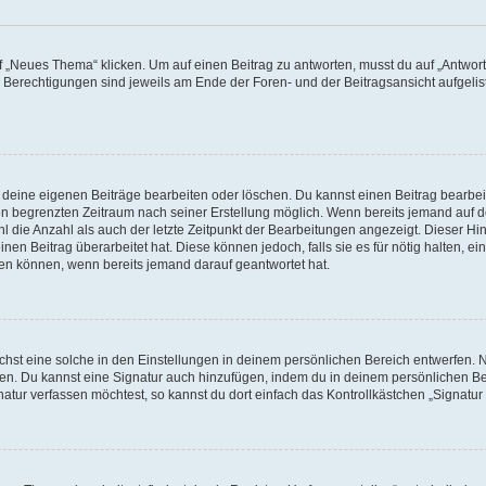
„Neues Thema“ klicken. Um auf einen Beitrag zu antworten, musst du auf „Antworte
e Berechtigungen sind jeweils am Ende der Foren- und der Beitragsansicht aufgeliste
r deine eigenen Beiträge bearbeiten oder löschen. Du kannst einen Beitrag bearbe
inen begrenzten Zeitraum nach seiner Erstellung möglich. Wenn bereits jemand auf de
 die Anzahl als auch der letzte Zeitpunkt der Bearbeitungen angezeigt. Dieser Hi
en Beitrag überarbeitet hat. Diese können jedoch, falls sie es für nötig halten, ei
hen können, wenn bereits jemand darauf geantwortet hat.
st eine solche in den Einstellungen in deinem persönlichen Bereich entwerfen. Na
eren. Du kannst eine Signatur auch hinzufügen, indem du in deinem persönlichen 
atur verfassen möchtest, so kannst du dort einfach das Kontrollkästchen „Signatu