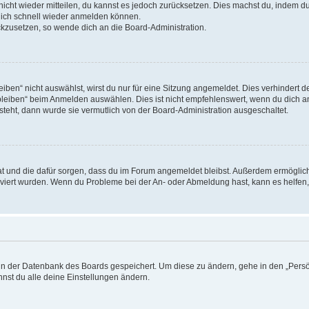
 nicht wieder mitteilen, du kannst es jedoch zurücksetzen. Dies machst du, indem 
 dich schnell wieder anmelden können.
ückzusetzen, so wende dich an die Board-Administration.
en“ nicht auswählst, wirst du nur für eine Sitzung angemeldet. Dies verhindert 
leiben“ beim Anmelden auswählen. Dies ist nicht empfehlenswert, wenn du dich an
 steht, dann wurde sie vermutlich von der Board-Administration ausgeschaltet.
 hat und die dafür sorgen, dass du im Forum angemeldet bleibst. Außerdem ermögli
tiviert wurden. Wenn du Probleme bei der An- oder Abmeldung hast, kann es helfen
n in der Datenbank des Boards gespeichert. Um diese zu ändern, gehe in den „Persö
nst du alle deine Einstellungen ändern.