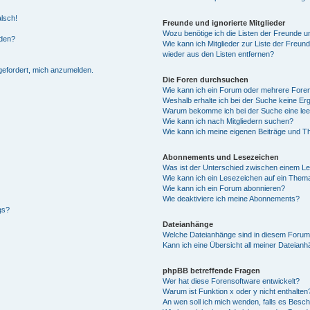
alsch!
Freunde und ignorierte Mitglieder
Wozu benötige ich die Listen der Freunde un
rden?
Wie kann ich Mitglieder zur Liste der Freund
wieder aus den Listen entfernen?
fgefordert, mich anzumelden.
Die Foren durchsuchen
Wie kann ich ein Forum oder mehrere For
Weshalb erhalte ich bei der Suche keine Er
Warum bekomme ich bei der Suche eine lee
Wie kann ich nach Mitgliedern suchen?
Wie kann ich meine eigenen Beiträge und T
Abonnements und Lesezeichen
Was ist der Unterschied zwischen einem L
Wie kann ich ein Lesezeichen auf ein Them
Wie kann ich ein Forum abonnieren?
Wie deaktiviere ich meine Abonnements?
gs?
Dateianhänge
Welche Dateianhänge sind in diesem Forum
Kann ich eine Übersicht all meiner Dateian
phpBB betreffende Fragen
Wer hat diese Forensoftware entwickelt?
Warum ist Funktion x oder y nicht enthalten
An wen soll ich mich wenden, falls es Besc