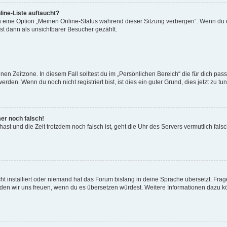
ine-Liste auftaucht?
n eine Option „Meinen Online-Status während dieser Sitzung verbergen“. Wenn du d
st dann als unsichtbarer Besucher gezählt.
en Zeitzone. In diesem Fall solltest du im „Persönlichen Bereich“ die für dich passe
den. Wenn du noch nicht registriert bist, ist dies ein guter Grund, dies jetzt zu tun
mer noch falsch!
t hast und die Zeit trotzdem noch falsch ist, geht die Uhr des Servers vermutlich fal
t installiert oder niemand hat das Forum bislang in deine Sprache übersetzt. Frag
, würden wir uns freuen, wenn du es übersetzen würdest. Weitere Informationen dazu