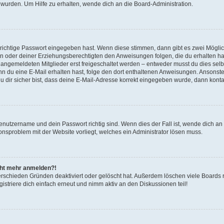
 wurden. Um Hilfe zu erhalten, wende dich an die Board-Administration.
 richtige Passwort eingegeben hast. Wenn diese stimmen, dann gibt es zwei Mögl
tern oder deiner Erziehungsberechtigten den Anweisungen folgen, die du erhalten ha
u angemeldeten Mitglieder erst freigeschaltet werden – entweder musst du dies selbs
. Wenn du eine E-Mail erhalten hast, folge den dort enthaltenen Anweisungen. Ansons
 dir sicher bist, dass deine E-Mail-Adresse korrekt eingegeben wurde, dann kontak
Benutzername und dein Passwort richtig sind. Wenn dies der Fall ist, wende dich a
ionsproblem mit der Website vorliegt, welches ein Administrator lösen muss.
icht mehr anmelden?!
erschieden Gründen deaktiviert oder gelöscht hat. Außerdem löschen viele Boards r
triere dich einfach erneut und nimm aktiv an den Diskussionen teil!