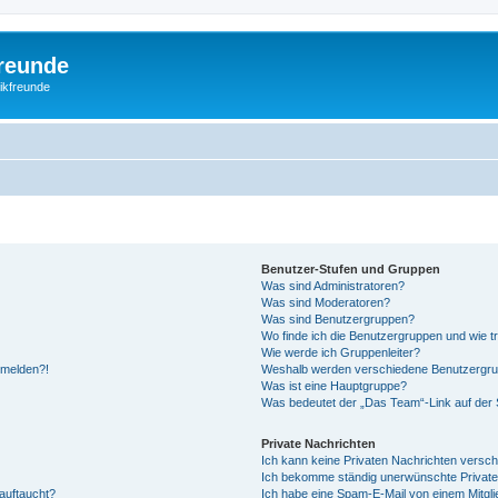
freunde
nikfreunde
Benutzer-Stufen und Gruppen
Was sind Administratoren?
Was sind Moderatoren?
Was sind Benutzergruppen?
Wo finde ich die Benutzergruppen und wie tr
Wie werde ich Gruppenleiter?
anmelden?!
Weshalb werden verschiedene Benutzergrupp
Was ist eine Hauptgruppe?
Was bedeutet der „Das Team“-Link auf der S
Private Nachrichten
Ich kann keine Privaten Nachrichten versch
Ich bekomme ständig unerwünschte Private
auftaucht?
Ich habe eine Spam-E-Mail von einem Mitgli