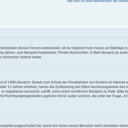
Wie kann ich einen Administrator des Board
istration dieses Forums entscheidet, ob du registriert sein musst, um Beiträge zu s
ung stehen: zum Beispiel Avatarbilder, Private Nachrichten, E-Mail-Versand an ander
 zahlreiche Vorteile bietet.
t of 1998 (deutsch: Gesetz zum Schutz der Privatsphäre von Kindern im Internet vo
unter 13 Jahren erheben, hierzu die Zustimmung der Eltern beziehungsweise des o
h zu registrieren versuchst, zutrifft, ziehe einen rechtlichen Beistand zu Rate. Bit
für Rechtsangelegenheiten jeglicher Art ist; außer solchen, die unter der Frage „
.
g komplett ausgeschaltet hat, damit sich keine neuen Benutzer mehr anmelden könn