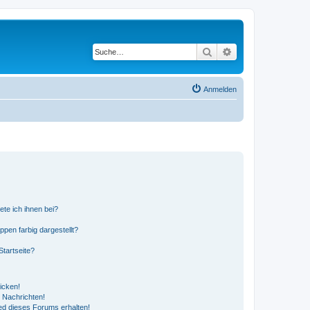
Suche
Erweiterte Suche
Anmelden
ete ich ihnen bei?
en farbig dargestellt?
tartseite?
icken!
 Nachrichten!
ed dieses Forums erhalten!