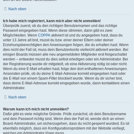
Nach oben
Ich habe mich registriert, kann mich aber nicht anmelden!
Überprüfe zuerst, ob du den richtigen Benutzernamen und das richtige
Passwort eingegeben hast. Wenn diese stimmen, dann gibt es zwei
Möglichkeiten. Wenn
COPPA
aktiviert ist und du angegeben hast, dass du
unter 13 Jahre alt bist, musst du bzw. einer deiner Eltern oder deiner
Erziehungsberechtigten den Anweisungen folgen, die du erhalten hast. Wenn
dies nicht der Fall ist, muss dein Benutzerkonto vielleicht aktiviert werden. Bei
einigen Boards müssen alle neu angemeldeten Mitglieder erst freigeschaltet
werden – entweder musst du dies selbst erledigen oder ein Administrator. Bei
der Registrierung wurde dir mitgeteilt, ob eine Aktivierung nötig ist oder nicht.
Wenn du eine E-Mail erhalten hast, folge den dort enthaltenen Anweisungen.
Ansonsten prüfe, ob du deine E-Mail-Adresse korrekt eingegeben hast oder
die E-Mail von einem Spam-Filter blockiert wurde. Wenn du dir sicher bist,
dass deine E-Mail-Adresse korrekt eingegeben wurde, dann kontaktiere einen
Administrator.
Nach oben
Warum kann ich mich nicht anmelden?
Dafür gibt es viele mögliche Gründe. Prüfe zunächst, ob dein Benutzername
und dein Passwort richtig sind. Wenn dies der Fall ist, wende dich an einen
Board-Administrator, um sicherzugehen, dass du nicht gesperrt wurdest. Es ist
ebenfalls möglich, dass ein Konfigurationsproblem mit der Website vorliegt,
welches ein Administrator lösen muss.