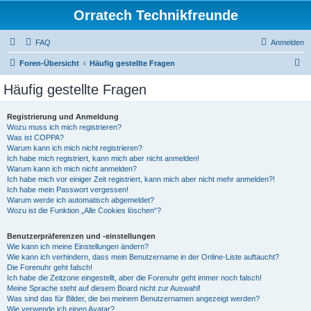
Orratech Technikfreunde
FAQ
Anmelden
S
Foren-Übersicht
Häufig gestellte Fragen
u
Häufig gestellte Fragen
c
h
Registrierung und Anmeldung
Wozu muss ich mich registrieren?
e
Was ist COPPA?
Warum kann ich mich nicht registrieren?
Ich habe mich registriert, kann mich aber nicht anmelden!
Warum kann ich mich nicht anmelden?
Ich habe mich vor einiger Zeit registriert, kann mich aber nicht mehr anmelden?!
Ich habe mein Passwort vergessen!
Warum werde ich automatisch abgemeldet?
Wozu ist die Funktion „Alle Cookies löschen“?
Benutzerpräferenzen und -einstellungen
Wie kann ich meine Einstellungen ändern?
Wie kann ich verhindern, dass mein Benutzername in der Online-Liste auftaucht?
Die Forenuhr geht falsch!
Ich habe die Zeitzone eingestellt, aber die Forenuhr geht immer noch falsch!
Meine Sprache steht auf diesem Board nicht zur Auswahl!
Was sind das für Bilder, die bei meinem Benutzernamen angezeigt werden?
Wie verwende ich einen Avatar?