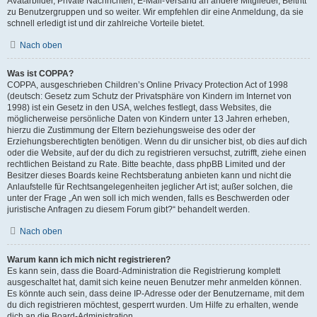
Avatarbilder, Private Nachrichten, E-Mail-Versand an andere Mitglieder, Beitritt
zu Benutzergruppen und so weiter. Wir empfehlen dir eine Anmeldung, da sie
schnell erledigt ist und dir zahlreiche Vorteile bietet.
Nach oben
Was ist COPPA?
COPPA, ausgeschrieben Children’s Online Privacy Protection Act of 1998
(deutsch: Gesetz zum Schutz der Privatsphäre von Kindern im Internet von
1998) ist ein Gesetz in den USA, welches festlegt, dass Websites, die
möglicherweise persönliche Daten von Kindern unter 13 Jahren erheben,
hierzu die Zustimmung der Eltern beziehungsweise des oder der
Erziehungsberechtigten benötigen. Wenn du dir unsicher bist, ob dies auf dich
oder die Website, auf der du dich zu registrieren versuchst, zutrifft, ziehe einen
rechtlichen Beistand zu Rate. Bitte beachte, dass phpBB Limited und der
Besitzer dieses Boards keine Rechtsberatung anbieten kann und nicht die
Anlaufstelle für Rechtsangelegenheiten jeglicher Art ist; außer solchen, die
unter der Frage „An wen soll ich mich wenden, falls es Beschwerden oder
juristische Anfragen zu diesem Forum gibt?“ behandelt werden.
Nach oben
Warum kann ich mich nicht registrieren?
Es kann sein, dass die Board-Administration die Registrierung komplett
ausgeschaltet hat, damit sich keine neuen Benutzer mehr anmelden können.
Es könnte auch sein, dass deine IP-Adresse oder der Benutzername, mit dem
du dich registrieren möchtest, gesperrt wurden. Um Hilfe zu erhalten, wende
dich an die Board-Administration.