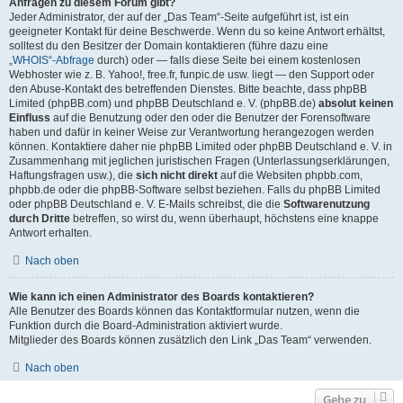
Anfragen zu diesem Forum gibt?
Jeder Administrator, der auf der „Das Team“-Seite aufgeführt ist, ist ein
geeigneter Kontakt für deine Beschwerde. Wenn du so keine Antwort erhältst,
solltest du den Besitzer der Domain kontaktieren (führe dazu eine
„WHOIS“-Abfrage
durch) oder — falls diese Seite bei einem kostenlosen
Webhoster wie z. B. Yahoo!, free.fr, funpic.de usw. liegt — den Support oder
den Abuse-Kontakt des betreffenden Dienstes. Bitte beachte, dass phpBB
Limited (phpBB.com) und phpBB Deutschland e. V. (phpBB.de)
absolut keinen
Einfluss
auf die Benutzung oder den oder die Benutzer der Forensoftware
haben und dafür in keiner Weise zur Verantwortung herangezogen werden
können. Kontaktiere daher nie phpBB Limited oder phpBB Deutschland e. V. in
Zusammenhang mit jeglichen juristischen Fragen (Unterlassungserklärungen,
Haftungsfragen usw.), die
sich nicht direkt
auf die Websiten phpbb.com,
phpbb.de oder die phpBB-Software selbst beziehen. Falls du phpBB Limited
oder phpBB Deutschland e. V. E-Mails schreibst, die die
Softwarenutzung
durch Dritte
betreffen, so wirst du, wenn überhaupt, höchstens eine knappe
Antwort erhalten.
Nach oben
Wie kann ich einen Administrator des Boards kontaktieren?
Alle Benutzer des Boards können das Kontaktformular nutzen, wenn die
Funktion durch die Board-Administration aktiviert wurde.
Mitglieder des Boards können zusätzlich den Link „Das Team“ verwenden.
Nach oben
Gehe zu