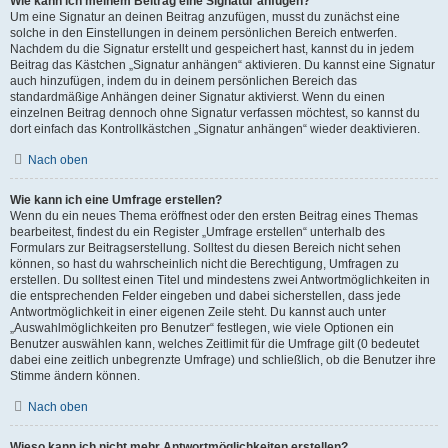
Wie kann ich meinem Beitrag eine Signatur anfügen?
Um eine Signatur an deinen Beitrag anzufügen, musst du zunächst eine
solche in den Einstellungen in deinem persönlichen Bereich entwerfen.
Nachdem du die Signatur erstellt und gespeichert hast, kannst du in jedem
Beitrag das Kästchen „Signatur anhängen“ aktivieren. Du kannst eine Signatur
auch hinzufügen, indem du in deinem persönlichen Bereich das
standardmäßige Anhängen deiner Signatur aktivierst. Wenn du einen
einzelnen Beitrag dennoch ohne Signatur verfassen möchtest, so kannst du
dort einfach das Kontrollkästchen „Signatur anhängen“ wieder deaktivieren.
Nach oben
Wie kann ich eine Umfrage erstellen?
Wenn du ein neues Thema eröffnest oder den ersten Beitrag eines Themas
bearbeitest, findest du ein Register „Umfrage erstellen“ unterhalb des
Formulars zur Beitragserstellung. Solltest du diesen Bereich nicht sehen
können, so hast du wahrscheinlich nicht die Berechtigung, Umfragen zu
erstellen. Du solltest einen Titel und mindestens zwei Antwortmöglichkeiten in
die entsprechenden Felder eingeben und dabei sicherstellen, dass jede
Antwortmöglichkeit in einer eigenen Zeile steht. Du kannst auch unter
„Auswahlmöglichkeiten pro Benutzer“ festlegen, wie viele Optionen ein
Benutzer auswählen kann, welches Zeitlimit für die Umfrage gilt (0 bedeutet
dabei eine zeitlich unbegrenzte Umfrage) und schließlich, ob die Benutzer ihre
Stimme ändern können.
Nach oben
Wieso kann ich nicht mehr Antwortmöglichkeiten erstellen?