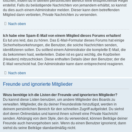
löschen, indem du in deinem persönlichen Bereich eine entsprechende Regel
erstellst. Falls du belästigende Nachrichten von jemandem erhältst, so kannst
du dies auch einem Administrator melden. Dieser kann dem betreffenden
Mitglied dann verbieten, Private Nachrichten zu versenden.
Nach oben
Ich habe eine Spam-E-Mail von einem Mitglied dieses Forums erhalten!
Es tut uns leid, das zu hören. Das E-Mail-Formular dieses Forums hat einige
Sicherheitsvorkehrungen, die Benutzer, die solche Nachrichten senden,
identifizieren sollen. Du solltest einem Administrator die komplette E-Mail, die
du bekommen hast, weiterleiten. Dabei ist es ganz wichtig, die Kopfzeilen
(Headers) mitzuschicken. Diese enthalten Details über den Benutzer, der die
E-Mail verschickt hat. Der Administrator kann dann entsprechend reagieren.
Nach oben
Freunde und ignorierte Mitglieder
Wozu benötige ich die Listen der Freunde und ignorierten Mitglieder?
Du kannst diese Listen benutzen, um andere Mitglieder des Boards zu
verwalten. Mitglieder, die du deiner Freundesliste hinzufügst, werden in
deinem persönlichen Bereich für den schnellen Zugriff aufgelistet. Du siehst
dort deren Onlinestatus und kannst ihnen schnell eine Private Nachricht
senden. Abhängig von dem Style, den du verwendest, können Beiträge deiner
Freunde auch hervorgehoben sein. Wenn du einen Benutzer ignorierst, dann
siehst du seine Beiträge standardmäßig nicht.