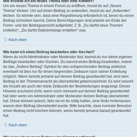
Wie erstelle ich ein neues Thema oder eine Antwort?
Um ein neues Thema in einem Forum zu eröffnen, musst du auf „Neues
Thema“ klicken. Um auf einen Beitrag zu antworten, musst du auf „Antworten“
klicken. Es könnte sein, dass eine Registrierung erforderlich ist, bevor du einen
Beitrag schreiben kannst. Deine Berechtigungen sind jeweils am Ende der
Foren- und der Beitragsansicht aufgelistet. Z. B. „Du darfst neue Themen
erstellen“, „Du darfst Dateianhänge erstellen“ usw.
Nach oben
Wie kann ich einen Beitrag bearbeiten oder löschen?
Wenn du nicht Administrator oder Moderator bist, kannst du nur deine eigenen
Beiträge bearbeiten oder löschen. Du kannst einen Beitrag bearbeiten, indem
du das „Ändere Beitrag“-Symbol für den entsprechenden Beitrag anklickst;
eventuell ist dies nur für einen begrenzten Zeitraum nach seiner Erstellung
möglich. Wenn bereits jemand auf deinen Beitrag geantwortet hat, wird dein
Beitrag in der Themenansicht als überarbeitet gekennzeichnet. Es wird sowohl
die Anzahl als auch der letzte Zeitpunkt der Bearbeitungen angezeigt. Dieser
Hinweis erscheint nicht, wenn noch niemand auf deinen Beitrag geantwortet
hat oder wenn ein Administrator oder Moderator deinen Beitrag überarbeitet
hat. Diese können jedoch, falls sie es für nötig halten, eine Notiz hinterlassen,
warum dein Beitrag überarbeitet wurde. Bitte beachte, dass normale Benutzer
einen Beitrag nicht löschen können, wenn bereits jemand darauf geantwortet
hat.
Nach oben