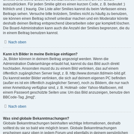
auszudrücken. Für jeden Smilie gibt es einen kurzen Code, z. B. bedeutet :)
fröhlich und :( traurig. Die Liste aller Smilies kannst du beim Verfassen eines
Beitrags sehen. Versuche bitte trotzdem, Smilies nicht zu häufig zu benutzen,
sie können einen Beitrag schnell unlesbar machen und ein Moderator könnte
deshalb deinen Beitrag entsprechend überarbeiten oder gar komplett löschen.
Die Board-Administration kann auch die Anzahl der Smilies begrenzen, die du
in einem Beitrag benutzen kannst.
Nach oben
Kann ich Bilder in meine Beiträge einfügen?
Ja, Bilder können in deinem Beitrag angezeigt werden. Wenn die
Administration Dateianhänge erlaubt hat, kannst du das Bild auch direkt
hochladen. Ansonsten musst du zu einem Bild verlinken, das auf einem
öffentlich zugänglichen Server liegt, z. B. http://www.domain.tld/mein-bild.gif.
Du kannst weder Bilder verlinken, die sich auf deinem eigenen PC befinden
(außer es ist ein öffentlich zugänglicher Server), noch zu Bildern, die nur nach
einer Anmeldung verfügbar sind, z. B. Hotmail- oder Yahoo-Mailboxen, mit
einem Passwort geschützte Seiten usw. Um das Bild anzuzeigen, benutze den
BBCode-Tag „[img]“.
Nach oben
Was sind globale Bekanntmachungen?
Globale Bekanntmachungen beinhalten wichtige Informationen, deshalb
solltest du sie so bald wie möglich lesen. Globale Bekanntmachungen
erscheinen ganz oben in jedem Forum und ebenfalls in deinem persönlichen