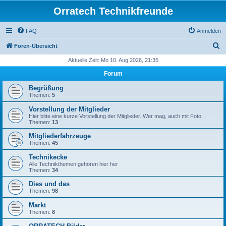
Orratech Technikfreunde
FAQ
Anmelden
S
Foren-Übersicht
u
Aktuelle Zeit: Mo 10. Aug 2026, 21:35
c
Forum
h
Begrüßung
e
Themen:
5
Vorstellung der Mitglieder
Hier bitte eine kurze Vorstellung der Mitglieder. Wer mag, auch mit Foto.
Themen:
13
Mitgliederfahrzeuge
Themen:
45
Technikecke
Alle Technikthemen gehören hier her
Themen:
34
Dies und das
Themen:
98
Markt
Themen:
8