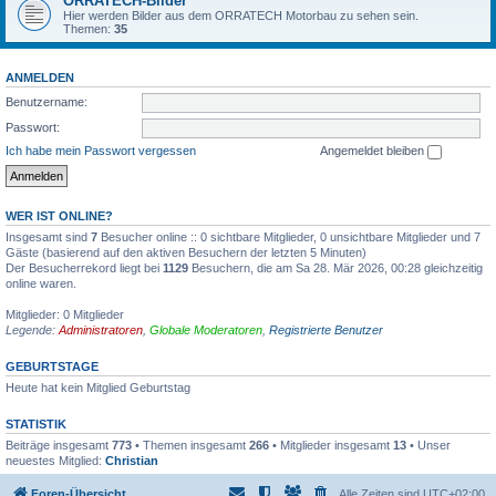
ORRATECH-Bilder
Hier werden Bilder aus dem ORRATECH Motorbau zu sehen sein.
Themen:
35
ANMELDEN
Benutzername:
Passwort:
Ich habe mein Passwort vergessen
Angemeldet bleiben
WER IST ONLINE?
Insgesamt sind
7
Besucher online :: 0 sichtbare Mitglieder, 0 unsichtbare Mitglieder und 7
Gäste (basierend auf den aktiven Besuchern der letzten 5 Minuten)
Der Besucherrekord liegt bei
1129
Besuchern, die am Sa 28. Mär 2026, 00:28 gleichzeitig
online waren.
Mitglieder: 0 Mitglieder
Legende:
Administratoren
,
Globale Moderatoren
,
Registrierte Benutzer
GEBURTSTAGE
Heute hat kein Mitglied Geburtstag
STATISTIK
Beiträge insgesamt
773
• Themen insgesamt
266
• Mitglieder insgesamt
13
• Unser
neuestes Mitglied:
Christian
Foren-Übersicht
Alle Zeiten sind
UTC+02:00