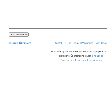
Foren-Übersicht
Kontakt
Das Team
Mitglieder
Alle Coo
Powered by
phpBB
® Forum Software © phpBB Lim
Deutsche Übersetzung durch
phpBB.de
Datenschutz
|
Nutzungsbedingungen