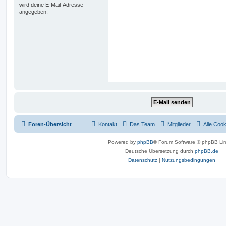
wird deine E-Mail-Adresse
angegeben.
Foren-Übersicht
Kontakt
Das Team
Mitglieder
Alle Coo
Powered by
phpBB
® Forum Software © phpBB Lim
Deutsche Übersetzung durch
phpBB.de
Datenschutz
|
Nutzungsbedingungen