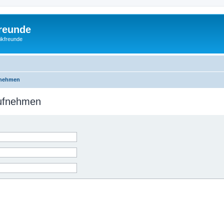
freunde
nikfreunde
fnehmen
aufnehmen