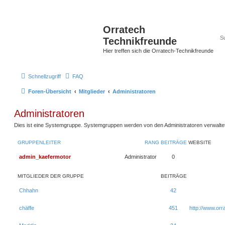
Orratech
Technikfreunde
Hier treffen sich die Orratech-Technikfreunde
Schnellzugriff
FAQ
Foren-Übersicht
Mitglieder
Administratoren
Administratoren
Dies ist eine Systemgruppe. Systemgruppen werden von den Administratoren verwaltet
GRUPPENLEITER
RANG
BEITRÄGE
WEBSITE
admin_kaefermotor
Administrator
0
MITGLIEDER DER GRUPPE
BEITRÄGE
Chhahn
42
chäffe
451
http://www.orr