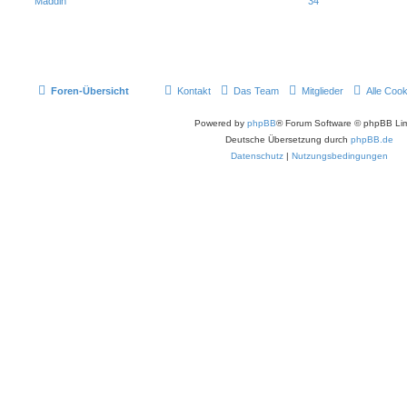
Maddin
34
Foren-Übersicht
Kontakt
Das Team
Mitglieder
Alle Coo
Powered by
phpBB
® Forum Software © phpBB Lim
Deutsche Übersetzung durch
phpBB.de
Datenschutz
|
Nutzungsbedingungen