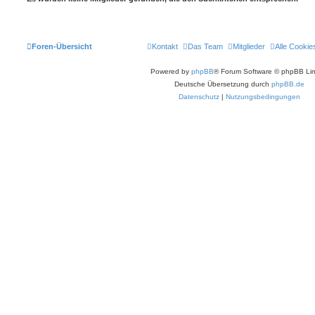
Foren-Übersicht
Kontakt
Das Team
Mitglieder
Alle Cookie
Powered by
phpBB
® Forum Software © phpBB Lim
Deutsche Übersetzung durch
phpBB.de
Datenschutz
|
Nutzungsbedingungen