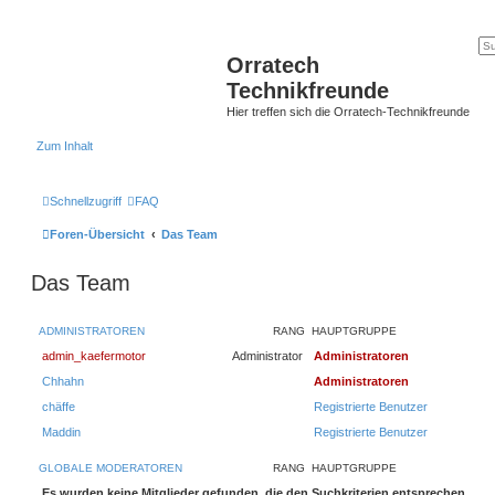
Orratech
Technikfreunde
Hier treffen sich die Orratech-Technikfreunde
Zum Inhalt
Schnellzugriff
FAQ
Foren-Übersicht
Das Team
Das Team
ADMINISTRATOREN
RANG
HAUPTGRUPPE
admin_kaefermotor
Administrator
Administratoren
Chhahn
Administratoren
chäffe
Registrierte Benutzer
Maddin
Registrierte Benutzer
GLOBALE MODERATOREN
RANG
HAUPTGRUPPE
Es wurden keine Mitglieder gefunden, die den Suchkriterien entsprechen.