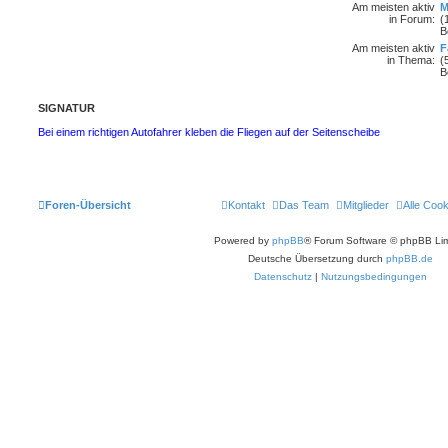
Am meisten aktiv
M
in Forum:
(
B
Am meisten aktiv
F
in Thema:
(
B
SIGNATUR
Bei einem richtigen Autofahrer kleben die Fliegen auf der Seitenscheibe
Foren-Übersicht
Kontakt
Das Team
Mitglieder
Alle Coo
Powered by
phpBB
® Forum Software © phpBB Lim
Deutsche Übersetzung durch
phpBB.de
Datenschutz
|
Nutzungsbedingungen