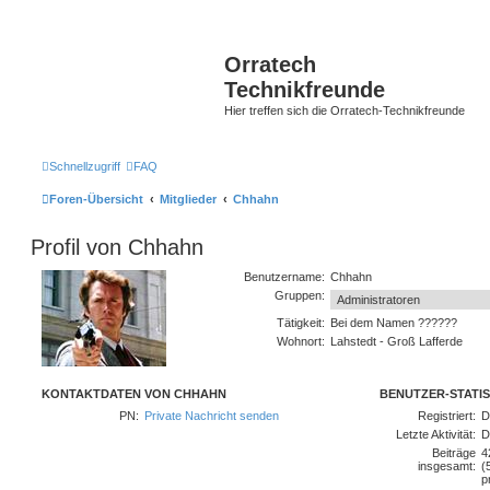
Orratech
Technikfreunde
Hier treffen sich die Orratech-Technikfreunde
Schnellzugriff
FAQ
Foren-Übersicht
Mitglieder
Chhahn
Profil von Chhahn
Benutzername:
Chhahn
Gruppen:
Tätigkeit:
Bei dem Namen ??????
Wohnort:
Lahstedt - Groß Lafferde
KONTAKTDATEN VON CHHAHN
BENUTZER-STATIS
PN:
Private Nachricht senden
Registriert:
D
Letzte Aktivität:
D
Beiträge
4
insgesamt:
(
p