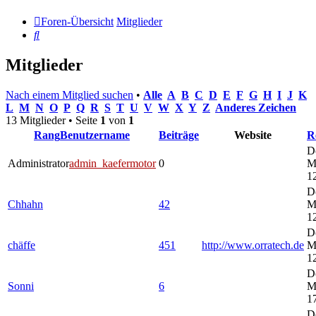
Foren-Übersicht
Mitglieder
Suche
Mitglieder
Nach einem Mitglied suchen
•
Alle
A
B
C
D
E
F
G
H
I
J
K
L
M
N
O
P
Q
R
S
T
U
V
W
X
Y
Z
Anderes Zeichen
13 Mitglieder • Seite
1
von
1
Rang
Benutzername
Beiträge
Website
R
D
Administrator
admin_kaefermotor
0
M
1
D
Chhahn
42
M
1
D
chäffe
451
http://www.orratech.de
M
1
D
Sonni
6
M
1
D