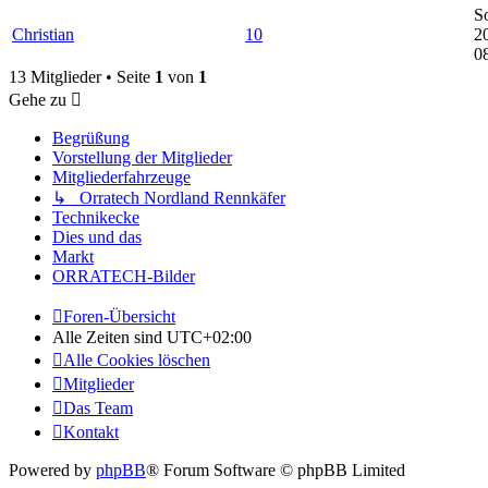
S
Christian
10
2
0
13 Mitglieder • Seite
1
von
1
Gehe zu
Begrüßung
Vorstellung der Mitglieder
Mitgliederfahrzeuge
↳ Orratech Nordland Rennkäfer
Technikecke
Dies und das
Markt
ORRATECH-Bilder
Foren-Übersicht
Alle Zeiten sind
UTC+02:00
Alle Cookies löschen
Mitglieder
Das Team
Kontakt
Powered by
phpBB
® Forum Software © phpBB Limited