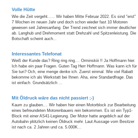
Volle Hütte
Wie die Zeit vergeht...... Wir haben Mitte Februar 2022. Es sind "erst"
7 Wochen im neuen Jahr und doch schon wieder fast 10 Motoren
gewesen seit Jahresanfang. Der Trend zeichnet sich immer deutlicher
ab. Langhub und Drehmoment statt Drehzahl und Spitzenleistung. Die
Botschaft scheint auch...
Interessantes Telefonat
Weiß der Kunde das? Ring ring ring.... Orminskiii !! Ja Hoffmann hier.
Ich habe ein paar Fragen. Guten Tag Herr Hoffmann. Was kann ich für
Sie tun? Och, eine menge denke ich. Zuerst einmal. Wie viel Rabatt
bekomme ich als Werkstatt bei Ihnen. Aha, eine Standardfrage. Das
ist einfach. Grundsätzlich ...
Mit Öldruck wäre das nicht passiert ;-)
Kaum zu glauben.... Wir haben hier einen Motorblock zur Bearbeitung
eines befreundeten Motorenbauers rein bekommen. Es ist ein Typ1-
Block mit einer AS41-Legierung. Der Motor hatte angeblich auf der
Autobahn plötzlich keinen Öldruck mehr. Laut Aussage vom Besitzer
ist nach ca. 2 Jahren und ca. 5.000K...