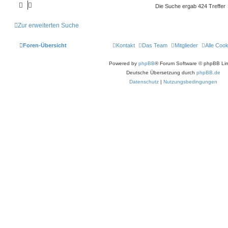
Die Suche ergab 424 Treffer
Zur erweiterten Suche
Foren-Übersicht
Kontakt
Das Team
Mitglieder
Alle Coo
Powered by
phpBB
® Forum Software © phpBB Lim
Deutsche Übersetzung durch
phpBB.de
Datenschutz
|
Nutzungsbedingungen