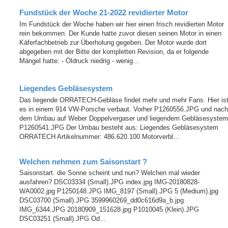
Fundstück der Woche 21-2022 revidierter Motor
Im Fundstück der Woche haben wir hier einen frisch revidierten Motor
rein bekommen. Der Kunde hatte zuvor diesen seinen Motor in einen
Käferfachbetrieb zur Überholung gegeben. Der Motor wurde dort
abgegeben mit der Bitte der kompletten Revision, da er folgende
Mängel hatte: - Öldruck niedrig - wenig...
Liegendes Gebläsesystem
Das liegende ORRATECH-Gebläse findet mehr und mehr Fans. Hier is
es in einem 914 VW-Porsche verbaut. Vorher P1260556.JPG und nach
dem Umbau auf Weber Doppelvergaser und liegendem Gebläsesystem
P1260541.JPG Der Umbau besteht aus: Liegendes Gebläsesystem
ORRATECH Artikelnummer: 486.620.100 Motorverbl...
Welchen nehmen zum Saisonstart ?
Saisonstart. die Sonne scheint und nun? Welchen mal wieder
ausfahren? DSC03334 (Small).JPG index.jpg IMG-20180828-
WA0002.jpg P1250148.JPG IMG_8197 (Small).JPG 5 (Medium).jpg
DSC03700 (Small).JPG 3599960269_dd0c616d9a_b.jpg
IMG_6344.JPG 20180909_151628.jpg P1010045 (Klein).JPG
DSC03251 (Small).JPG Od...