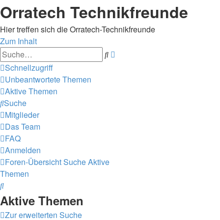
Orratech Technikfreunde
Hier treffen sich die Orratech-Technikfreunde
Zum Inhalt
Erweiterte
Suche
Suche
Schnellzugriff
Unbeantwortete Themen
Aktive Themen
Suche
Mitglieder
Das Team
FAQ
Anmelden
Foren-Übersicht
Suche
Aktive
Themen
Suche
Aktive Themen
Zur erweiterten Suche