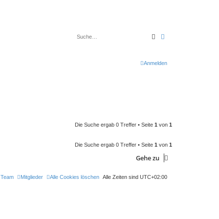
Suche
Erweiterte Suche
Anmelden
Die Suche ergab 0 Treffer • Seite
1
von
1
Die Suche ergab 0 Treffer • Seite
1
von
1
Gehe zu
 Team
Mitglieder
Alle Cookies löschen
Alle Zeiten sind
UTC+02:00