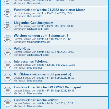
Letzter Beitrag von
chäffe
«
Do 28. Jul 2022, 19:10
Verfasst in
Dies und das
Fundstück der Woche 21-2022 revidierter Motor
Letzter Beitrag von
chäffe
«
Do 2. Jun 2022, 09:55
Verfasst in
Dies und das
Liegendes Gebläsesystem
Letzter Beitrag von
chäffe
«
Di 24. Mai 2022, 18:42
Verfasst in
ORRATECH-Bilder
Welchen nehmen zum Saisonstart ?
Letzter Beitrag von
chäffe
«
Fr 18. Mär 2022, 12:19
Verfasst in
Mitgliederfahrzeuge
Volle Hütte
Letzter Beitrag von
chäffe
«
Mi 23. Feb 2022, 09:52
Verfasst in
ORRATECH-Bilder
Interessantes Telefonat
Letzter Beitrag von
chäffe
«
Do 23. Sep 2021, 12:30
Verfasst in
Dies und das
Mit Öldruck wäre das nicht passiert ;-)
Letzter Beitrag von
chäffe
«
Fr 10. Sep 2021, 15:12
Verfasst in
Dies und das
Fundstück der Woche KW36/2021 Ventilspiel
Letzter Beitrag von
chäffe
«
Fr 10. Sep 2021, 10:33
Verfasst in
Dies und das
Fundstück der Woche 28/2021
Letzter Beitrag von
chäffe
«
Mi 14. Jul 2021, 10:15
Verfasst in
Dies und das