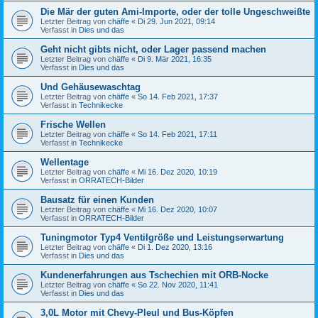
Die Mär der guten Ami-Importe, oder der tolle Ungeschweißte
Letzter Beitrag von
chäffe
«
Di 29. Jun 2021, 09:14
Verfasst in
Dies und das
Geht nicht gibts nicht, oder Lager passend machen
Letzter Beitrag von
chäffe
«
Di 9. Mär 2021, 16:35
Verfasst in
Dies und das
Und Gehäusewaschtag
Letzter Beitrag von
chäffe
«
So 14. Feb 2021, 17:37
Verfasst in
Technikecke
Frische Wellen
Letzter Beitrag von
chäffe
«
So 14. Feb 2021, 17:11
Verfasst in
Technikecke
Wellentage
Letzter Beitrag von
chäffe
«
Mi 16. Dez 2020, 10:19
Verfasst in
ORRATECH-Bilder
Bausatz für einen Kunden
Letzter Beitrag von
chäffe
«
Mi 16. Dez 2020, 10:07
Verfasst in
ORRATECH-Bilder
Tuningmotor Typ4 Ventilgröße und Leistungserwartung
Letzter Beitrag von
chäffe
«
Di 1. Dez 2020, 13:16
Verfasst in
Dies und das
Kundenerfahrungen aus Tschechien mit ORB-Nocke
Letzter Beitrag von
chäffe
«
So 22. Nov 2020, 11:41
Verfasst in
Dies und das
3,0L Motor mit Chevy-Pleul und Bus-Köpfen