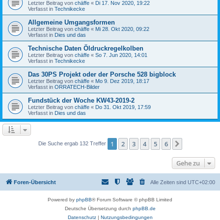
Letzter Beitrag von
chäffe
«
Di 17. Nov 2020, 19:22
Verfasst in
Technikecke
Allgemeine Umgangsformen
Letzter Beitrag von
chäffe
«
Mi 28. Okt 2020, 09:22
Verfasst in
Dies und das
Technische Daten Öldruckregelkolben
Letzter Beitrag von
chäffe
«
So 7. Jun 2020, 14:01
Verfasst in
Technikecke
Das 30PS Projekt oder der Porsche 528 bigblock
Letzter Beitrag von
chäffe
«
Mo 9. Dez 2019, 18:17
Verfasst in
ORRATECH-Bilder
Fundstück der Woche KW43-2019-2
Letzter Beitrag von
chäffe
«
Do 31. Okt 2019, 17:59
Verfasst in
Dies und das
1
2
3
4
5
6
Nächste
Die Suche ergab 132 Treffer
Gehe zu
Foren-Übersicht
Alle Zeiten sind
UTC+02:00
Powered by
phpBB
® Forum Software © phpBB Limited
Deutsche Übersetzung durch
phpBB.de
Datenschutz
|
Nutzungsbedingungen