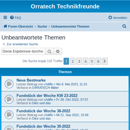
Orratech Technikfreunde
FAQ
Anmelden
S
Foren-Übersicht
Suche
Unbeantwortete Themen
u
Unbeantwortete Themen
c
Zur erweiterten Suche
h
Suche
Erweiterte Suche
e
1
2
3
4
5
6
Nächste
Die Suche ergab 132 Treffer
Themen
Neue Bestmarke
Letzter Beitrag von
chäffe
«
Mo 8. Mai 2023, 11:15
Verfasst in
ORRATECH-Bilder
Fundstück der Woche KW 23-2022
Letzter Beitrag von
chäffe
«
Fr 28. Okt 2022, 07:57
Verfasst in
Dies und das
Fundstück der Woche 38-2022
Letzter Beitrag von
chäffe
«
Mi 21. Sep 2022, 15:56
Verfasst in
Dies und das
Fundstück der Woche 30-2022