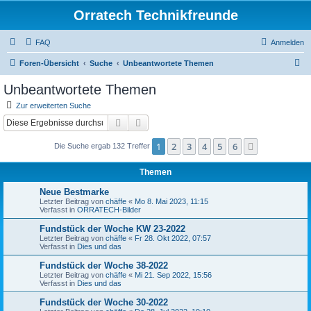
Orratech Technikfreunde
FAQ
Anmelden
S
Foren-Übersicht
Suche
Unbeantwortete Themen
u
Unbeantwortete Themen
c
Zur erweiterten Suche
h
Suche
Erweiterte Suche
e
1
2
3
4
5
6
Nächste
Die Suche ergab 132 Treffer
Themen
Neue Bestmarke
Letzter Beitrag von
chäffe
«
Mo 8. Mai 2023, 11:15
Verfasst in
ORRATECH-Bilder
Fundstück der Woche KW 23-2022
Letzter Beitrag von
chäffe
«
Fr 28. Okt 2022, 07:57
Verfasst in
Dies und das
Fundstück der Woche 38-2022
Letzter Beitrag von
chäffe
«
Mi 21. Sep 2022, 15:56
Verfasst in
Dies und das
Fundstück der Woche 30-2022