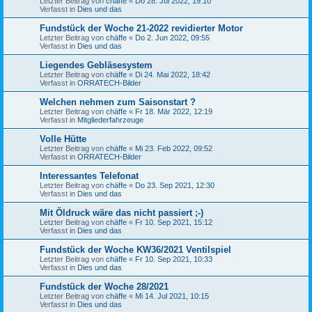
Letzter Beitrag von
chäffe
«
Do 28. Jul 2022, 19:10
Verfasst in
Dies und das
Fundstück der Woche 21-2022 revidierter Motor
Letzter Beitrag von
chäffe
«
Do 2. Jun 2022, 09:55
Verfasst in
Dies und das
Liegendes Gebläsesystem
Letzter Beitrag von
chäffe
«
Di 24. Mai 2022, 18:42
Verfasst in
ORRATECH-Bilder
Welchen nehmen zum Saisonstart ?
Letzter Beitrag von
chäffe
«
Fr 18. Mär 2022, 12:19
Verfasst in
Mitgliederfahrzeuge
Volle Hütte
Letzter Beitrag von
chäffe
«
Mi 23. Feb 2022, 09:52
Verfasst in
ORRATECH-Bilder
Interessantes Telefonat
Letzter Beitrag von
chäffe
«
Do 23. Sep 2021, 12:30
Verfasst in
Dies und das
Mit Öldruck wäre das nicht passiert ;-)
Letzter Beitrag von
chäffe
«
Fr 10. Sep 2021, 15:12
Verfasst in
Dies und das
Fundstück der Woche KW36/2021 Ventilspiel
Letzter Beitrag von
chäffe
«
Fr 10. Sep 2021, 10:33
Verfasst in
Dies und das
Fundstück der Woche 28/2021
Letzter Beitrag von
chäffe
«
Mi 14. Jul 2021, 10:15
Verfasst in
Dies und das