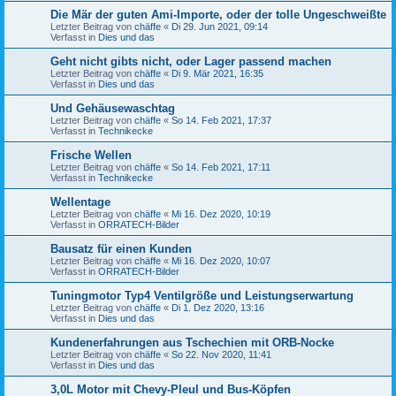
Die Mär der guten Ami-Importe, oder der tolle Ungeschweißte
Letzter Beitrag von
chäffe
«
Di 29. Jun 2021, 09:14
Verfasst in
Dies und das
Geht nicht gibts nicht, oder Lager passend machen
Letzter Beitrag von
chäffe
«
Di 9. Mär 2021, 16:35
Verfasst in
Dies und das
Und Gehäusewaschtag
Letzter Beitrag von
chäffe
«
So 14. Feb 2021, 17:37
Verfasst in
Technikecke
Frische Wellen
Letzter Beitrag von
chäffe
«
So 14. Feb 2021, 17:11
Verfasst in
Technikecke
Wellentage
Letzter Beitrag von
chäffe
«
Mi 16. Dez 2020, 10:19
Verfasst in
ORRATECH-Bilder
Bausatz für einen Kunden
Letzter Beitrag von
chäffe
«
Mi 16. Dez 2020, 10:07
Verfasst in
ORRATECH-Bilder
Tuningmotor Typ4 Ventilgröße und Leistungserwartung
Letzter Beitrag von
chäffe
«
Di 1. Dez 2020, 13:16
Verfasst in
Dies und das
Kundenerfahrungen aus Tschechien mit ORB-Nocke
Letzter Beitrag von
chäffe
«
So 22. Nov 2020, 11:41
Verfasst in
Dies und das
3,0L Motor mit Chevy-Pleul und Bus-Köpfen