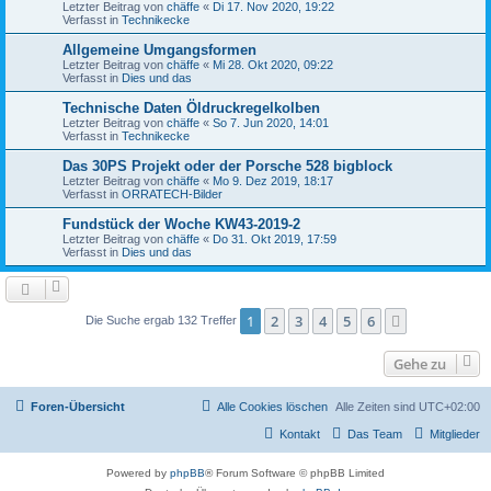
Letzter Beitrag von
chäffe
«
Di 17. Nov 2020, 19:22
Verfasst in
Technikecke
Allgemeine Umgangsformen
Letzter Beitrag von
chäffe
«
Mi 28. Okt 2020, 09:22
Verfasst in
Dies und das
Technische Daten Öldruckregelkolben
Letzter Beitrag von
chäffe
«
So 7. Jun 2020, 14:01
Verfasst in
Technikecke
Das 30PS Projekt oder der Porsche 528 bigblock
Letzter Beitrag von
chäffe
«
Mo 9. Dez 2019, 18:17
Verfasst in
ORRATECH-Bilder
Fundstück der Woche KW43-2019-2
Letzter Beitrag von
chäffe
«
Do 31. Okt 2019, 17:59
Verfasst in
Dies und das
1
2
3
4
5
6
Nächste
Die Suche ergab 132 Treffer
Gehe zu
Foren-Übersicht
Alle Cookies löschen
Alle Zeiten sind
UTC+02:00
Kontakt
Das Team
Mitglieder
Powered by
phpBB
® Forum Software © phpBB Limited