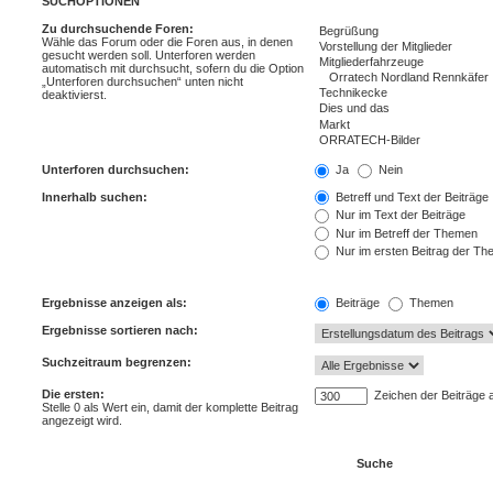
SUCHOPTIONEN
Zu durchsuchende Foren:
Wähle das Forum oder die Foren aus, in denen
gesucht werden soll. Unterforen werden
automatisch mit durchsucht, sofern du die Option
„Unterforen durchsuchen“ unten nicht
deaktivierst.
Unterforen durchsuchen:
Ja
Nein
Innerhalb suchen:
Betreff und Text der Beiträge
Nur im Text der Beiträge
Nur im Betreff der Themen
Nur im ersten Beitrag der T
Ergebnisse anzeigen als:
Beiträge
Themen
Ergebnisse sortieren nach:
Suchzeitraum begrenzen:
Die ersten:
Zeichen der Beiträge 
Stelle 0 als Wert ein, damit der komplette Beitrag
angezeigt wird.