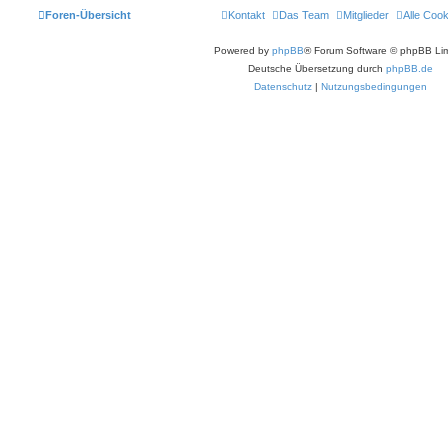
Foren-Übersicht
Kontakt
Das Team
Mitglieder
Alle Coo
Powered by
phpBB
® Forum Software © phpBB Lim
Deutsche Übersetzung durch
phpBB.de
Datenschutz
|
Nutzungsbedingungen