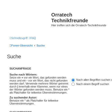
Orratech
Technikfreunde
Hier treffen sich die Orratech-Technikfreunde
Schnellzugriff
FAQ
Foren-Übersicht
Suche
Suche
SUCHANFRAGE
Suche nach Wörtern:
Setze ein
+
vor ein Wort, das gefunden werden
Nach allen Begriffen suchen
muss und ein
-
vor ein Wort, das nicht gefunden
werden darf. Verwende mehrere Wörter getrennt
Nach einem Begriff suchen
durch
|
innerhalb einer Klammer, wenn nur eines
der Wörter gefunden werden muss. Benutze ein *
als Platzhalter für teilweise Übereinstimmungen.
Zu suchender Autor:
Benutze ein * als Platzhalter für teilweise
Übereinstimmungen.