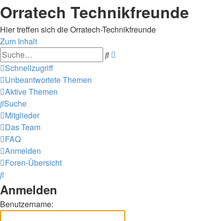
Orratech Technikfreunde
Hier treffen sich die Orratech-Technikfreunde
Zum Inhalt
Erweiterte
Suche
Suche
Schnellzugriff
Unbeantwortete Themen
Aktive Themen
Suche
Mitglieder
Das Team
FAQ
Anmelden
Foren-Übersicht
Suche
Anmelden
Benutzername: