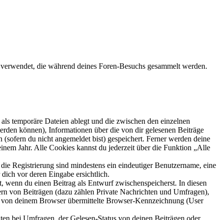
en verwendet, die während deines Foren-Besuchs gesammelt werden.
als temporäre Dateien ablegt und die zwischen den einzelnen
 werden können), Informationen über die von dir gelesenen Beiträge
 (sofern du nicht angemeldet bist) gespeichert. Ferner werden deine
inem Jahr. Alle Cookies kannst du jederzeit über die Funktion „Alle
 die Registrierung sind mindestens ein eindeutiger Benutzername, eine
dich vor deren Eingabe ersichtlich.
lt, wenn du einen Beitrag als Entwurf zwischenspeicherst. In diesen
ern von Beiträgen (dazu zählen Private Nachrichten und Umfragen),
ie von deinem Browser übermittelte Browser-Kennzeichnung (User
ten bei Umfragen, der Gelesen-Status von deinen Beiträgen oder