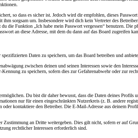
nktionen.
ert, so dass es sicher ist. Jedoch wird dir empfohlen, dieses Passwor
it ihm sorgsam um. Insbesondere wird dich kein Vertreter des Betreibe
nst du die Funktion „Ich habe mein Passwort vergessen“ benutzen. Di
asswort an diese Adresse, mit dem du dann auf das Board zugreifen kan
r spezifizierten Daten zu speichern, um das Board betreiben und anbiet
ssenabwägung zwischen deinen und seinen Interessen sowie den Interes
-Kennung zu speichern, sofern dies zur Gefahrenabwehr oder zur recht
möglichen. Du bist dir daher bewusst, dass die Daten deines Profils und
mationen nur für einen eingeschränkten Nutzerkreis (z. B. andere regist
oder kontaktiere den Betreiber. Die E-Mail-Adresse aus deinem Profil 
r Zustimmung an Dritte weitergeben. Dies gilt nicht, sofern er auf Gr
zung rechtlicher Interessen erforderlich sind.