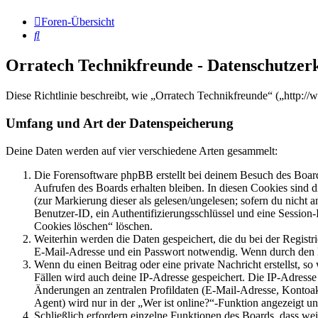
Foren-Übersicht
Suche
Orratech Technikfreunde - Datenschutzer
Diese Richtlinie beschreibt, wie „Orratech Technikfreunde“ („http:
Umfang und Art der Datenspeicherung
Deine Daten werden auf vier verschiedene Arten gesammelt:
Die Forensoftware phpBB erstellt bei deinem Besuch des Board
Aufrufen des Boards erhalten bleiben. In diesen Cookies sind d
(zur Markierung dieser als gelesen/ungelesen; sofern du nicht 
Benutzer-ID, ein Authentifizierungsschlüssel und eine Session-
Cookies löschen“ löschen.
Weiterhin werden die Daten gespeichert, die du bei der Registr
E-Mail-Adresse und ein Passwort notwendig. Wenn durch den Bet
Wenn du einen Beitrag oder eine private Nachricht erstellst, so
Fällen wird auch deine IP-Adresse gespeichert. Die IP-Adress
Änderungen an zentralen Profildaten (E-Mail-Adresse, Kontoa
Agent) wird nur in der „Wer ist online?“-Funktion angezeigt un
Schließlich erfordern einzelne Funktionen des Boards, dass w