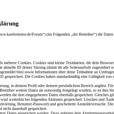
klärung
//www.kaefermotor.de/Forum“) (im Folgenden „der Betreiber“) die Dat
s mehrere Cookies. Cookies sind kleine Textdateien, die dein Browser 
ie aktuelle ID deiner Sitzung (damit dir alle Seitenaufrufe zugeordnet
angemeldet bist) sowie Informationen über deine Teilnahme an Umfragen
ID gespeichert. Die Cookies haben standardmäßig eine Gültigkeit von e
ierung, in deinem Profil oder deinem persönlichem Bereich angibst. Für
reiber weitere Daten als notwendig festgelegt wurden, so ist dies für 
 werden die dort eingegebenen Daten ebenfalls gespeichert. Gleiches gi
e wird weiterhin bei folgenden Aktionen gespeichert: Löschen und Änd
ktivierung, Benutzer-Passwort) und gescheiterte Anmeldeversuche. D
d nicht dauerhaft gespeichert.
eitere Daten gespeichert werden. Dazu gehören dein Abstimmungsverhal