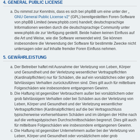
4. GENERAL PUBLIC LICENSE
Du nimmst zur Kenntnis, dass es sich bei phpBB um eine unter der „
GNU General Public License v2
“ (GPL) bereitgestellten Foren-Software
von phpBB Limited (www.phpbb.com) handelt; deutschsprachige
Informationen werden durch die deutschsprachige Community unter
www.phpbb.de zur Verfügung gestellt. Beide haben keinen Einfluss auf
die Art und Weise, wie die Software verwendet wird. Sie können
insbesondere die Verwendung der Software für bestimmte Zwecke nicht
untersagen oder auf Inhalte fremder Foren Einfluss nehmen.
5. GEWÄHRLEISTUNG
Der Betreiber haftet mit Ausnahme der Verletzung von Leben, Körper
und Gesundheit und der Verletzung wesentlicher Vertragspflichten
(Kardinalpflichten) nur für Schäden, die auf ein vorsätzliches oder grob
fahrlässiges Verhalten zurückzuführen sind. Dies gilt auch für mittelbare
Folgeschäden wie insbesondere entgangenen Gewinn.
Die Haftung ist gegenüber Verbrauchern außer bei vorsätzlichem oder
grob fahrlässigem Verhalten oder bei Schäden aus der Verletzung von
Leben, Körper und Gesundheit und der Verletzung wesentlicher
Vertragspflichten (Kardinalpflichten) auf die bei Vertragsschluss
typischerweise vorhersehbaren Schäden und im übrigen der Höhe nach
auf die vertragstypischen Durchschnittsschäden begrenzt. Dies gilt auch
für mittelbare Folgeschäden wie insbesondere entgangenen Gewinn.
Die Haftung ist gegenüber Unternehmern außer bei der Verletzung von
Leben, Körper und Gesundheit oder vorsätzlichem oder grob