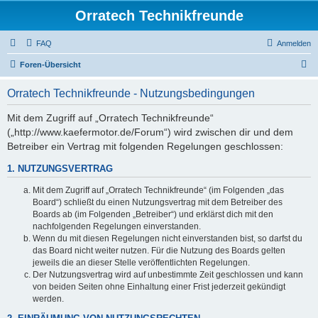
Orratech Technikfreunde
FAQ
Anmelden
S
Foren-Übersicht
u
Orratech Technikfreunde - Nutzungsbedingungen
c
h
Mit dem Zugriff auf „Orratech Technikfreunde“
(„http://www.kaefermotor.de/Forum“) wird zwischen dir und dem
e
Betreiber ein Vertrag mit folgenden Regelungen geschlossen:
1. NUTZUNGSVERTRAG
Mit dem Zugriff auf „Orratech Technikfreunde“ (im Folgenden „das
Board“) schließt du einen Nutzungsvertrag mit dem Betreiber des
Boards ab (im Folgenden „Betreiber“) und erklärst dich mit den
nachfolgenden Regelungen einverstanden.
Wenn du mit diesen Regelungen nicht einverstanden bist, so darfst du
das Board nicht weiter nutzen. Für die Nutzung des Boards gelten
jeweils die an dieser Stelle veröffentlichten Regelungen.
Der Nutzungsvertrag wird auf unbestimmte Zeit geschlossen und kann
von beiden Seiten ohne Einhaltung einer Frist jederzeit gekündigt
werden.