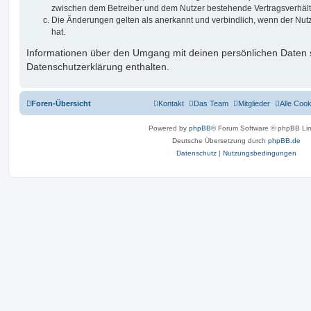
zwischen dem Betreiber und dem Nutzer bestehende Vertragsverhältni
Die Änderungen gelten als anerkannt und verbindlich, wenn der Nu
hat.
Informationen über den Umgang mit deinen persönlichen Daten s
Datenschutzerklärung enthalten.
Foren-Übersicht
Kontakt
Das Team
Mitglieder
Alle Coo
Powered by
phpBB
® Forum Software © phpBB Lim
Deutsche Übersetzung durch
phpBB.de
Datenschutz
|
Nutzungsbedingungen