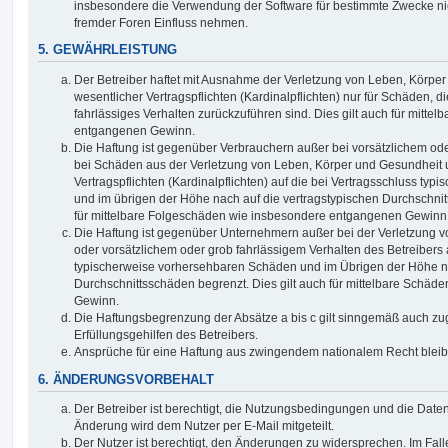
insbesondere die Verwendung der Software für bestimmte Zwecke nic
fremder Foren Einfluss nehmen.
5. GEWÄHRLEISTUNG
Der Betreiber haftet mit Ausnahme der Verletzung von Leben, Körpe
wesentlicher Vertragspflichten (Kardinalpflichten) nur für Schäden, di
fahrlässiges Verhalten zurückzuführen sind. Dies gilt auch für mitt
entgangenen Gewinn.
Die Haftung ist gegenüber Verbrauchern außer bei vorsätzlichem ode
bei Schäden aus der Verletzung von Leben, Körper und Gesundheit u
Vertragspflichten (Kardinalpflichten) auf die bei Vertragsschluss t
und im übrigen der Höhe nach auf die vertragstypischen Durchschnit
für mittelbare Folgeschäden wie insbesondere entgangenen Gewinn
Die Haftung ist gegenüber Unternehmern außer bei der Verletzung 
oder vorsätzlichem oder grob fahrlässigem Verhalten des Betreibers 
typischerweise vorhersehbaren Schäden und im Übrigen der Höhe na
Durchschnittsschäden begrenzt. Dies gilt auch für mittelbare Schä
Gewinn.
Die Haftungsbegrenzung der Absätze a bis c gilt sinngemäß auch zug
Erfüllungsgehilfen des Betreibers.
Ansprüche für eine Haftung aus zwingendem nationalem Recht bleib
6. ÄNDERUNGSVORBEHALT
Der Betreiber ist berechtigt, die Nutzungsbedingungen und die Date
Änderung wird dem Nutzer per E-Mail mitgeteilt.
Der Nutzer ist berechtigt, den Änderungen zu widersprechen. Im Fall