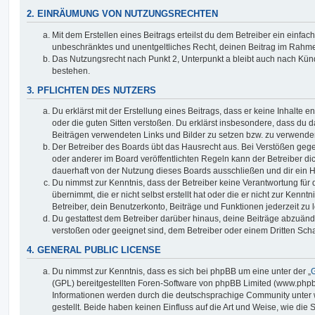
2. EINRÄUMUNG VON NUTZUNGSRECHTEN
Mit dem Erstellen eines Beitrags erteilst du dem Betreiber ein einfach
unbeschränktes und unentgeltliches Recht, deinen Beitrag im Rahm
Das Nutzungsrecht nach Punkt 2, Unterpunkt a bleibt auch nach Kü
bestehen.
3. PFLICHTEN DES NUTZERS
Du erklärst mit der Erstellung eines Beitrags, dass er keine Inhalte e
oder die guten Sitten verstoßen. Du erklärst insbesondere, dass du da
Beiträgen verwendeten Links und Bilder zu setzen bzw. zu verwende
Der Betreiber des Boards übt das Hausrecht aus. Bei Verstößen g
oder anderer im Board veröffentlichten Regeln kann der Betreiber 
dauerhaft von der Nutzung dieses Boards ausschließen und dir ein H
Du nimmst zur Kenntnis, dass der Betreiber keine Verantwortung für d
übernimmt, die er nicht selbst erstellt hat oder die er nicht zur Ken
Betreiber, dein Benutzerkonto, Beiträge und Funktionen jederzeit zu 
Du gestattest dem Betreiber darüber hinaus, deine Beiträge abzuände
verstoßen oder geeignet sind, dem Betreiber oder einem Dritten Sc
4. GENERAL PUBLIC LICENSE
Du nimmst zur Kenntnis, dass es sich bei phpBB um eine unter der „
G
(GPL) bereitgestellten Foren-Software von phpBB Limited (www.php
Informationen werden durch die deutschsprachige Community unter
gestellt. Beide haben keinen Einfluss auf die Art und Weise, wie die