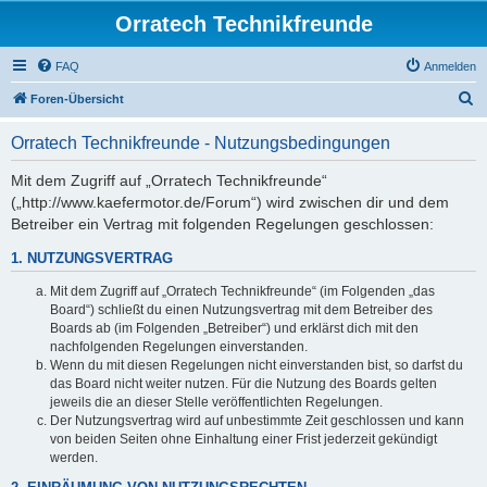
Orratech Technikfreunde
FAQ
Anmelden
S
Foren-Übersicht
u
Orratech Technikfreunde - Nutzungsbedingungen
c
h
Mit dem Zugriff auf „Orratech Technikfreunde“
(„http://www.kaefermotor.de/Forum“) wird zwischen dir und dem
e
Betreiber ein Vertrag mit folgenden Regelungen geschlossen:
1. NUTZUNGSVERTRAG
Mit dem Zugriff auf „Orratech Technikfreunde“ (im Folgenden „das
Board“) schließt du einen Nutzungsvertrag mit dem Betreiber des
Boards ab (im Folgenden „Betreiber“) und erklärst dich mit den
nachfolgenden Regelungen einverstanden.
Wenn du mit diesen Regelungen nicht einverstanden bist, so darfst du
das Board nicht weiter nutzen. Für die Nutzung des Boards gelten
jeweils die an dieser Stelle veröffentlichten Regelungen.
Der Nutzungsvertrag wird auf unbestimmte Zeit geschlossen und kann
von beiden Seiten ohne Einhaltung einer Frist jederzeit gekündigt
werden.