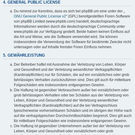
4. GENERAL PUBLIC LICENSE
Du nimmst zur Kenntnis, dass es sich bei phpBB um eine unter der „
GNU General Public License v2
“ (GPL) bereitgestellten Foren-Software
von phpBB Limited (www.phpbb.com) handelt; deutschsprachige
Informationen werden durch die deutschsprachige Community unter
www.phpbb.de zur Verfügung gestellt. Beide haben keinen Einfluss auf
die Art und Weise, wie die Software verwendet wird. Sie können
insbesondere die Verwendung der Software für bestimmte Zwecke nicht
untersagen oder auf Inhalte fremder Foren Einfluss nehmen.
5. GEWÄHRLEISTUNG
Der Betreiber haftet mit Ausnahme der Verletzung von Leben, Körper
und Gesundheit und der Verletzung wesentlicher Vertragspflichten
(Kardinalpflichten) nur für Schäden, die auf ein vorsätzliches oder grob
fahrlässiges Verhalten zurückzuführen sind. Dies gilt auch für mittelbare
Folgeschäden wie insbesondere entgangenen Gewinn.
Die Haftung ist gegenüber Verbrauchern außer bei vorsätzlichem oder
grob fahrlässigem Verhalten oder bei Schäden aus der Verletzung von
Leben, Körper und Gesundheit und der Verletzung wesentlicher
Vertragspflichten (Kardinalpflichten) auf die bei Vertragsschluss
typischerweise vorhersehbaren Schäden und im übrigen der Höhe nach
auf die vertragstypischen Durchschnittsschäden begrenzt. Dies gilt auch
für mittelbare Folgeschäden wie insbesondere entgangenen Gewinn.
Die Haftung ist gegenüber Unternehmern außer bei der Verletzung von
Leben, Körper und Gesundheit oder vorsätzlichem oder grob