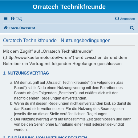
Orratech Technikfreunde
FAQ
Anmelden
S
Foren-Übersicht
u
Orratech Technikfreunde - Nutzungsbedingungen
c
h
Mit dem Zugriff auf „Orratech Technikfreunde“
(„http://www.kaefermotor.de/Forum“) wird zwischen dir und dem
e
Betreiber ein Vertrag mit folgenden Regelungen geschlossen:
1. NUTZUNGSVERTRAG
Mit dem Zugriff auf „Orratech Technikfreunde“ (im Folgenden „das
Board“) schließt du einen Nutzungsvertrag mit dem Betreiber des
Boards ab (im Folgenden „Betreiber“) und erklärst dich mit den
nachfolgenden Regelungen einverstanden.
Wenn du mit diesen Regelungen nicht einverstanden bist, so darfst du
das Board nicht weiter nutzen. Für die Nutzung des Boards gelten
jeweils die an dieser Stelle veröffentlichten Regelungen.
Der Nutzungsvertrag wird auf unbestimmte Zeit geschlossen und kann
von beiden Seiten ohne Einhaltung einer Frist jederzeit gekündigt
werden.