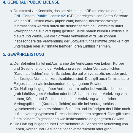
4. GENERAL PUBLIC LICENSE
Du nimmst zur Kenntnis, dass es sich bei phpBB um eine unter der „
GNU General Public License v2
“ (GPL) bereitgestellten Foren-Software
von phpBB Limited (www.phpbb.com) handelt; deutschsprachige
Informationen werden durch die deutschsprachige Community unter
www.phpbb.de zur Verfügung gestellt. Beide haben keinen Einfluss auf
die Art und Weise, wie die Software verwendet wird. Sie können
insbesondere die Verwendung der Software für bestimmte Zwecke nicht
untersagen oder auf Inhalte fremder Foren Einfluss nehmen.
5. GEWÄHRLEISTUNG
Der Betreiber haftet mit Ausnahme der Verletzung von Leben, Körper
und Gesundheit und der Verletzung wesentlicher Vertragspflichten
(Kardinalpflichten) nur für Schäden, die auf ein vorsätzliches oder grob
fahrlässiges Verhalten zurückzuführen sind. Dies gilt auch für mittelbare
Folgeschäden wie insbesondere entgangenen Gewinn.
Die Haftung ist gegenüber Verbrauchern außer bei vorsätzlichem oder
grob fahrlässigem Verhalten oder bei Schäden aus der Verletzung von
Leben, Körper und Gesundheit und der Verletzung wesentlicher
Vertragspflichten (Kardinalpflichten) auf die bei Vertragsschluss
typischerweise vorhersehbaren Schäden und im übrigen der Höhe nach
auf die vertragstypischen Durchschnittsschäden begrenzt. Dies gilt auch
für mittelbare Folgeschäden wie insbesondere entgangenen Gewinn.
Die Haftung ist gegenüber Unternehmern außer bei der Verletzung von
Leben, Körper und Gesundheit oder vorsätzlichem oder grob