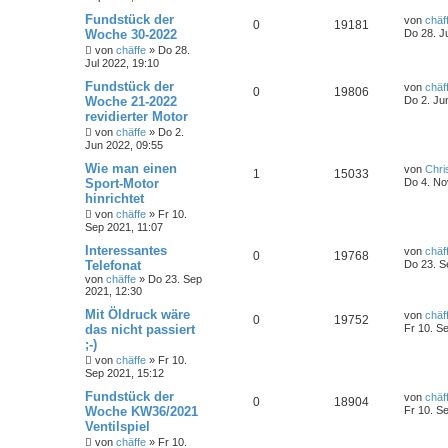
Fundstück der
von
chäf
0
19181
Woche 30-2022
Do 28. J
von
chäffe
»
Do 28.
Jul 2022, 19:10
Fundstück der
von
chäf
0
19806
Woche 21-2022
Do 2. Ju
revidierter Motor
von
chäffe
»
Do 2.
Jun 2022, 09:55
Wie man einen
von
Chri
1
15033
Sport-Motor
Do 4. No
hinrichtet
von
chäffe
»
Fr 10.
Sep 2021, 11:07
Interessantes
von
chäf
0
19768
Telefonat
Do 23. S
von
chäffe
»
Do 23. Sep
2021, 12:30
Mit Öldruck wäre
von
chäf
0
19752
das nicht passiert
Fr 10. S
;-)
von
chäffe
»
Fr 10.
Sep 2021, 15:12
Fundstück der
von
chäf
0
18904
Woche KW36/2021
Fr 10. S
Ventilspiel
von
chäffe
»
Fr 10.