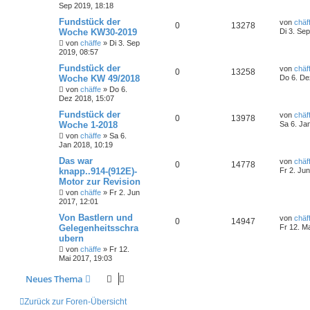
Sep 2019, 18:18
Fundstück der
von
chäf
0
13278
Woche KW30-2019
Di 3. Se
von
chäffe
»
Di 3. Sep
2019, 08:57
Fundstück der
von
chäf
0
13258
Woche KW 49/2018
Do 6. De
von
chäffe
»
Do 6.
Dez 2018, 15:07
Fundstück der
von
chäf
0
13978
Woche 1-2018
Sa 6. Ja
von
chäffe
»
Sa 6.
Jan 2018, 10:19
Das war
von
chäf
0
14778
knapp..914-(912E)-
Fr 2. Ju
Motor zur Revision
von
chäffe
»
Fr 2. Jun
2017, 12:01
Von Bastlern und
von
chäf
0
14947
Gelegenheitsschra
Fr 12. M
ubern
von
chäffe
»
Fr 12.
Mai 2017, 19:03
Neues Thema
Zurück zur Foren-Übersicht