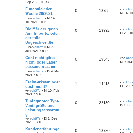
Sep 2021, 10:33
Fundstück der
von
chäf
0
18755
Woche 28/2021
Mi 14. Ju
von
chäffe
»
Mi 14.
Jul 2021, 10:15
Die Mär der guten
von
chäf
0
18832
Ami-Importe, oder
Di 29. J
der tolle
Ungeschweißte
von
chäffe
»
Di 29.
Jun 2021, 09:14
Geht nicht gibts
von
chäf
0
19343
nicht, oder Lager
Di 9. Mä
passend machen
von
chäffe
»
Di 9. Mär
2021, 16:35
Fachwerkstatt oder
von
Chri
1
14418
doch nicht?
Fr 12. F
von
chäffe
»
Mi 10. Feb
2021, 19:10
Tuningmotor Typ4
von
chäf
0
22130
Ventilgröße und
Di 1. De
Leistungserwartun
g
von
chäffe
»
Di 1. Dez
2020, 13:16
Kundenerfahrunge
von
chäf
0
18780
So 22. N