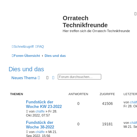
Orratech
Technikfreunde
Hier treffen sich die Orratech-Technikfreunde
Schnellzugriff
FAQ
Foren-Übersicht
Dies und das
Dies und das
Suche
Erweiterte Suche
Neues Thema
THEMEN
ANTWORTEN
ZUGRIFFE
LETZTER
Fundstück der
von
chäf
0
41506
Woche KW 23-2022
Fr 28. O
von
chäffe
»
Fr 28.
Okt 2022, 07:57
Fundstück der
von
chäf
0
19181
Woche 38-2022
Mi 21. S
von
chäffe
»
Mi 21.
Sep 2022, 15:56