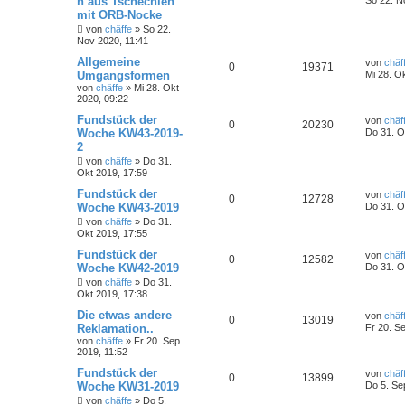
n aus Tschechien
mit ORB-Nocke
von
chäffe
»
So 22.
Nov 2020, 11:41
Allgemeine
von
chäf
0
19371
Umgangsformen
Mi 28. O
von
chäffe
»
Mi 28. Okt
2020, 09:22
Fundstück der
von
chäf
0
20230
Woche KW43-2019-
Do 31. O
2
von
chäffe
»
Do 31.
Okt 2019, 17:59
Fundstück der
von
chäf
0
12728
Woche KW43-2019
Do 31. O
von
chäffe
»
Do 31.
Okt 2019, 17:55
Fundstück der
von
chäf
0
12582
Woche KW42-2019
Do 31. O
von
chäffe
»
Do 31.
Okt 2019, 17:38
Die etwas andere
von
chäf
0
13019
Reklamation..
Fr 20. S
von
chäffe
»
Fr 20. Sep
2019, 11:52
Fundstück der
von
chäf
0
13899
Woche KW31-2019
Do 5. Se
von
chäffe
»
Do 5.