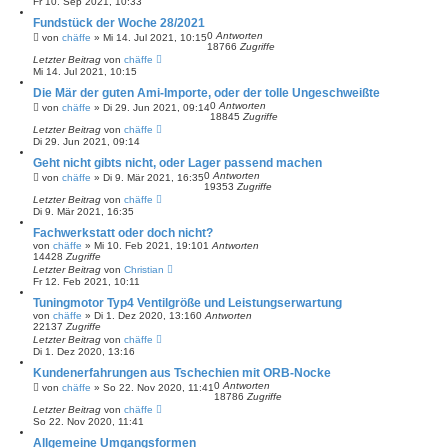
Fr 10. Sep 2021, 10:33
Fundstück der Woche 28/2021
0
Antworten
von
chäffe
»
Mi 14. Jul 2021, 10:15
18766
Zugriffe
Letzter Beitrag
von
chäffe
Mi 14. Jul 2021, 10:15
Die Mär der guten Ami-Importe, oder der tolle Ungeschweißte
0
Antworten
von
chäffe
»
Di 29. Jun 2021, 09:14
18845
Zugriffe
Letzter Beitrag
von
chäffe
Di 29. Jun 2021, 09:14
Geht nicht gibts nicht, oder Lager passend machen
0
Antworten
von
chäffe
»
Di 9. Mär 2021, 16:35
19353
Zugriffe
Letzter Beitrag
von
chäffe
Di 9. Mär 2021, 16:35
Fachwerkstatt oder doch nicht?
von
chäffe
»
Mi 10. Feb 2021, 19:10
1
Antworten
14428
Zugriffe
Letzter Beitrag
von
Christian
Fr 12. Feb 2021, 10:11
Tuningmotor Typ4 Ventilgröße und Leistungserwartung
von
chäffe
»
Di 1. Dez 2020, 13:16
0
Antworten
22137
Zugriffe
Letzter Beitrag
von
chäffe
Di 1. Dez 2020, 13:16
Kundenerfahrungen aus Tschechien mit ORB-Nocke
0
Antworten
von
chäffe
»
So 22. Nov 2020, 11:41
18786
Zugriffe
Letzter Beitrag
von
chäffe
So 22. Nov 2020, 11:41
Allgemeine Umgangsformen