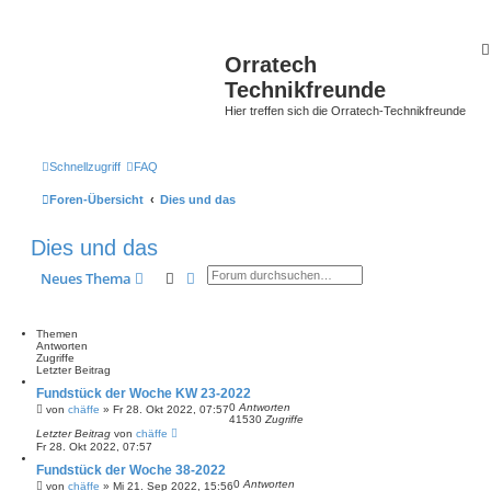
Orratech
Technikfreunde
Hier treffen sich die Orratech-Technikfreunde
Schnellzugriff
FAQ
Foren-Übersicht
Dies und das
Dies und das
Suche
Erweiterte Suche
Neues Thema
Themen
Antworten
Zugriffe
Letzter Beitrag
Fundstück der Woche KW 23-2022
0
Antworten
von
chäffe
»
Fr 28. Okt 2022, 07:57
41530
Zugriffe
Letzter Beitrag
von
chäffe
Fr 28. Okt 2022, 07:57
Fundstück der Woche 38-2022
0
Antworten
von
chäffe
»
Mi 21. Sep 2022, 15:56