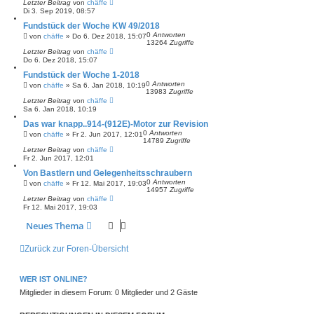
Letzter Beitrag
von
chäffe
Di 3. Sep 2019, 08:57
Fundstück der Woche KW 49/2018
0
Antworten
von
chäffe
»
Do 6. Dez 2018, 15:07
13264
Zugriffe
Letzter Beitrag
von
chäffe
Do 6. Dez 2018, 15:07
Fundstück der Woche 1-2018
0
Antworten
von
chäffe
»
Sa 6. Jan 2018, 10:19
13983
Zugriffe
Letzter Beitrag
von
chäffe
Sa 6. Jan 2018, 10:19
Das war knapp..914-(912E)-Motor zur Revision
0
Antworten
von
chäffe
»
Fr 2. Jun 2017, 12:01
14789
Zugriffe
Letzter Beitrag
von
chäffe
Fr 2. Jun 2017, 12:01
Von Bastlern und Gelegenheitsschraubern
0
Antworten
von
chäffe
»
Fr 12. Mai 2017, 19:03
14957
Zugriffe
Letzter Beitrag
von
chäffe
Fr 12. Mai 2017, 19:03
Neues Thema
Zurück zur Foren-Übersicht
WER IST ONLINE?
Mitglieder in diesem Forum: 0 Mitglieder und 2 Gäste