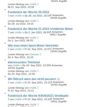
19191
Zugriffe
Letzter Beitrag
von
chäffe
Mi 21. Sep 2022, 15:56
Fundstück der Woche 30-2022
0
Antworten
von
chäffe
»
Do 28. Jul 2022, 19:10
19189
Zugriffe
Letzter Beitrag
von
chäffe
Do 28. Jul 2022, 19:10
Fundstück der Woche 21-2022 revidierter Motor
0
Antworten
von
chäffe
»
Do 2. Jun 2022, 09:55
19817
Zugriffe
Letzter Beitrag
von
chäffe
Do 2. Jun 2022, 09:55
Wie man einen Sport-Motor hinrichtet
1
Antworten
von
chäffe
»
Fr 10. Sep 2021, 11:07
15044
Zugriffe
Letzter Beitrag
von
Christian
Do 4. Nov 2021, 14:10
Interessantes Telefonat
von
chäffe
»
Do 23. Sep 2021, 12:30
0
Antworten
19782
Zugriffe
Letzter Beitrag
von
chäffe
Do 23. Sep 2021, 12:30
Mit Öldruck wäre das nicht passiert ;-)
0
Antworten
von
chäffe
»
Fr 10. Sep 2021, 15:12
19762
Zugriffe
Letzter Beitrag
von
chäffe
Fr 10. Sep 2021, 15:12
Fundstück der Woche KW36/2021 Ventilspiel
0
Antworten
von
chäffe
»
Fr 10. Sep 2021, 10:33
18911
Zugriffe
Letzter Beitrag
von
chäffe