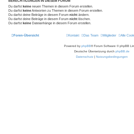
BERECHTIGUNGEN IN DIESEM FORUM
Du darfst
keine
neuen Themen in diesem Forum erstellen.
Du darfst
keine
Antworten zu Themen in diesem Forum erstellen.
Du darfst deine Beiträge in diesem Forum
nicht
ändern.
Du darfst deine Beiträge in diesem Forum
nicht
löschen.
Du darfst
keine
Dateianhänge in diesem Forum erstellen.
Foren-Übersicht
Kontakt
Das Team
Mitglieder
Alle Coo
Powered by
phpBB
® Forum Software © phpBB Lim
Deutsche Übersetzung durch
phpBB.de
Datenschutz
|
Nutzungsbedingungen