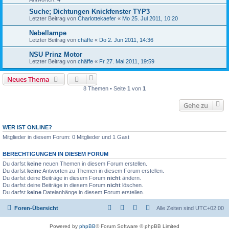
Suche; Dichtungen Knickfenster TYP3
Letzter Beitrag von
Charlottekaefer
«
Mo 25. Jul 2011, 10:20
Nebellampe
Letzter Beitrag von
chäffe
«
Do 2. Jun 2011, 14:36
NSU Prinz Motor
Letzter Beitrag von
chäffe
«
Fr 27. Mai 2011, 19:59
Neues Thema
8 Themen • Seite
1
von
1
Gehe zu
WER IST ONLINE?
Mitglieder in diesem Forum: 0 Mitglieder und 1 Gast
BERECHTIGUNGEN IN DIESEM FORUM
Du darfst
keine
neuen Themen in diesem Forum erstellen.
Du darfst
keine
Antworten zu Themen in diesem Forum erstellen.
Du darfst deine Beiträge in diesem Forum
nicht
ändern.
Du darfst deine Beiträge in diesem Forum
nicht
löschen.
Du darfst
keine
Dateianhänge in diesem Forum erstellen.
Foren-Übersicht
Alle Zeiten sind
UTC+02:00
Powered by
phpBB
® Forum Software © phpBB Limited