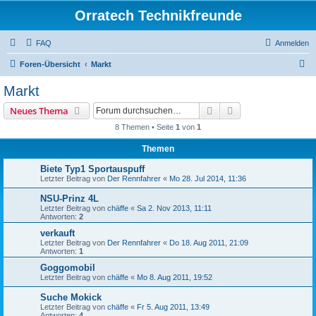
Orratech Technikfreunde
FAQ
Anmelden
S
Foren-Übersicht
Markt
u
Markt
c
Suche
Erweiterte Suche
Neues Thema
h
8 Themen • Seite
1
von
1
e
Themen
Biete Typ1 Sportauspuff
Letzter Beitrag von
Der Rennfahrer
«
Mo 28. Jul 2014, 11:36
NSU-Prinz 4L
Letzter Beitrag von
chäffe
«
Sa 2. Nov 2013, 11:11
Antworten:
2
verkauft
Letzter Beitrag von
Der Rennfahrer
«
Do 18. Aug 2011, 21:09
Antworten:
1
Goggomobil
Letzter Beitrag von
chäffe
«
Mo 8. Aug 2011, 19:52
Suche Mokick
Letzter Beitrag von
chäffe
«
Fr 5. Aug 2011, 13:49
Antworten:
4