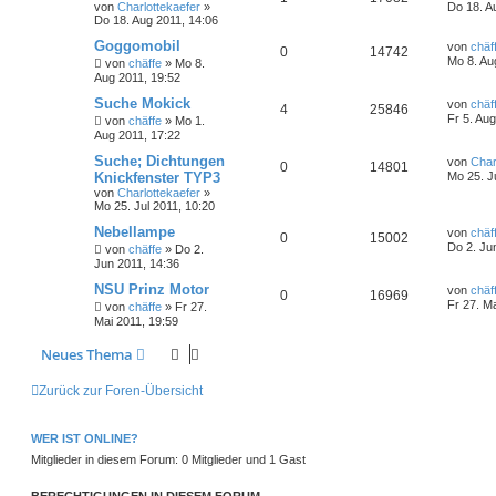
von
Charlottekaefer
»
Do 18. A
Do 18. Aug 2011, 14:06
Goggomobil
von
chäf
0
14742
Mo 8. Au
von
chäffe
»
Mo 8.
Aug 2011, 19:52
Suche Mokick
von
chäf
4
25846
Fr 5. Au
von
chäffe
»
Mo 1.
Aug 2011, 17:22
Suche; Dichtungen
von
Char
0
14801
Knickfenster TYP3
Mo 25. J
von
Charlottekaefer
»
Mo 25. Jul 2011, 10:20
Nebellampe
von
chäf
0
15002
Do 2. Ju
von
chäffe
»
Do 2.
Jun 2011, 14:36
NSU Prinz Motor
von
chäf
0
16969
Fr 27. M
von
chäffe
»
Fr 27.
Mai 2011, 19:59
Neues Thema
Zurück zur Foren-Übersicht
WER IST ONLINE?
Mitglieder in diesem Forum: 0 Mitglieder und 1 Gast
BERECHTIGUNGEN IN DIESEM FORUM