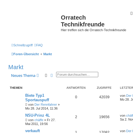
Orratech
Technikfreunde
Hier treffen sich die Orratech-Technikfreunde
Schnellzugriff
FAQ
Foren-Übersicht
Markt
Markt
Suche
Erweiterte Suche
Neues Thema
THEMEN
ANTWORTEN
ZUGRIFFE
LETZTER
Biete Typ1
von
Der 
0
42039
Sportauspuff
Mo 28. J
von
Der Rennfahrer
»
Mo 28. Jul 2014, 11:36
NSU-Prinz 4L
von
chäf
2
19656
Sa 2. No
von
chäffe
»
Fr 27.
Mai 2011, 19:56
verkauft
von
Der 
1
17082