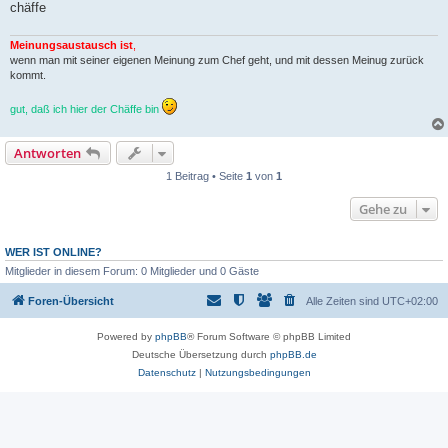
chäffe
Meinungsaustausch ist
,
wenn man mit seiner eigenen Meinung zum Chef geht, und mit dessen Meinug zurück
kommt.
gut, daß ich hier der Chäffe bin
Antworten
1 Beitrag • Seite
1
von
1
Gehe zu
WER IST ONLINE?
Mitglieder in diesem Forum: 0 Mitglieder und 0 Gäste
Foren-Übersicht
Alle Zeiten sind
UTC+02:00
Powered by
phpBB
® Forum Software © phpBB Limited
Deutsche Übersetzung durch
phpBB.de
Datenschutz
|
Nutzungsbedingungen