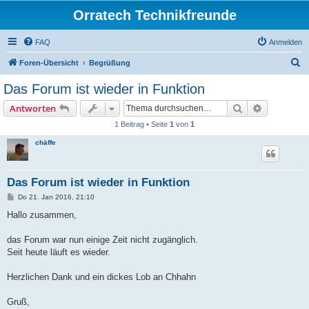
Orratech Technikfreunde
FAQ
Anmelden
S
Foren-Übersicht
Begrüßung
u
Das Forum ist wieder in Funktion
c
Suche
Erweiterte
Antworten
h
1 Beitrag • Seite
1
von
1
e
chäffe
Das Forum ist wieder in Funktion
B
Do 21. Jan 2016, 21:10
e
i
Hallo zusammen,
t
r
a
das Forum war nun einige Zeit nicht zugänglich.
g
Seit heute läuft es wieder.
Herzlichen Dank und ein dickes Lob an Chhahn
Gruß,