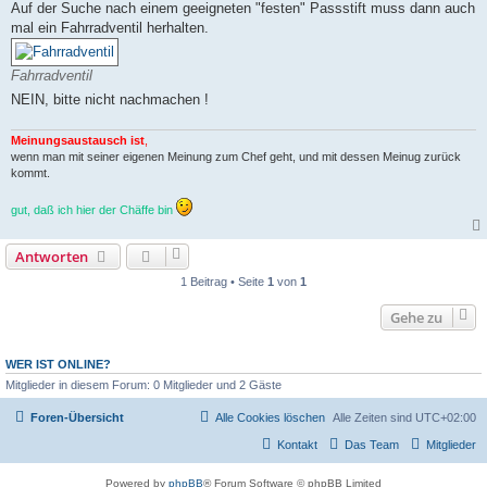
Auf der Suche nach einem geeigneten "festen" Passstift muss dann auch
mal ein Fahrradventil herhalten.
Fahrradventil
NEIN, bitte nicht nachmachen !
Meinungsaustausch ist
,
wenn man mit seiner eigenen Meinung zum Chef geht, und mit dessen Meinug zurück
kommt.
gut, daß ich hier der Chäffe bin
Antworten
1 Beitrag • Seite
1
von
1
Gehe zu
WER IST ONLINE?
Mitglieder in diesem Forum: 0 Mitglieder und 2 Gäste
Foren-Übersicht
Alle Cookies löschen
Alle Zeiten sind
UTC+02:00
Kontakt
Das Team
Mitglieder
Powered by
phpBB
® Forum Software © phpBB Limited