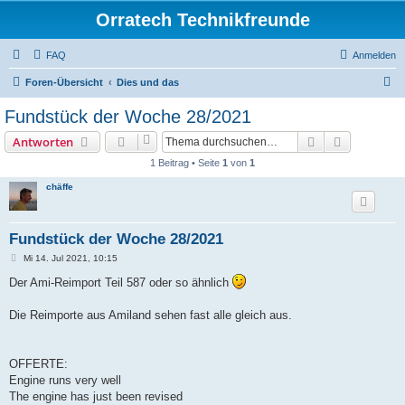
Orratech Technikfreunde
FAQ
Anmelden
S
Foren-Übersicht
Dies und das
u
Fundstück der Woche 28/2021
c
Suche
Erweiterte
Antworten
h
1 Beitrag • Seite
1
von
1
e
chäffe
Fundstück der Woche 28/2021
B
Mi 14. Jul 2021, 10:15
e
i
Der Ami-Reimport Teil 587 oder so ähnlich
t
r
a
Die Reimporte aus Amiland sehen fast alle gleich aus.
g
OFFERTE:
Engine runs very well
The engine has just been revised