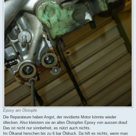
Epoxy am Ölstopfe
Die Reparateure haben Angst, der revidierte Motor könnte wieder
öllecken. Also kleistern sie an allen Ölstopfen Epoxy von aussen drauf.
Das ist nicht nur sinnbefreit, es nützt auch nichts.
Im Ölkanal herschen bis zu 6 bar Öldruck. Da hift es nichts, wenn man