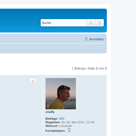
Suche
Erweiterte Suche
Anmelden
1 Beitrag • Seite
1
von
1
chäffe
Beiträge:
451
Registriert:
Do 19. Mai 2011, 12:38
Wohnort:
Lahstedt
K
Kontaktdaten:
o