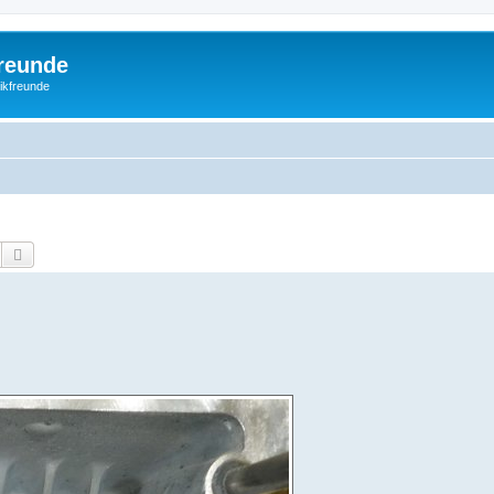
freunde
nikfreunde
Suche
Erweiterte Suche