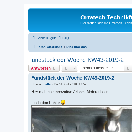
Orratech Technik
Hier treffen sich die Orratech-Tech
Schnellzugriff
FAQ
Foren-Übersicht
Dies und das
Fundstück der Woche KW43-2019-2
Antworten
Fundstück der Woche KW43-2019-2
B
von
chäffe
»
Do 31. Okt 2019, 17:59
e
i
Hier mal eine innovative Art des Motorenbaus
t
r
a
Finde den Fehler
g